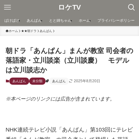
ロケTV
ばけばけ
あんぱん
とと姉ちゃん
ホーム
プライバシーポリシー
ホーム
★★朝ドラ
あんぱん
朝ドラ「あんぱん」まんが教室 司会者の
落語家・立川談楽（立川談慶） モデル
は立川談志か
2025年8月20日
あんぱん
未分類
あんぱん
※本ページのリンクには広告が含まれています。
NHK連続テレビ小説「あんぱん」第103回にテレビ