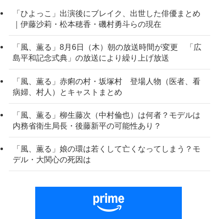
「ひよっこ」出演後にブレイク、出世した俳優まとめ
｜伊藤沙莉・松本穂香・磯村勇斗らの現在
「風、薫る」8月6日（木）朝の放送時間が変更 「広
島平和記念式典」の放送により繰り上げ放送
「風、薫る」赤痢の村・坂塚村 登場人物（医者、看
病婦、村人）とキャストまとめ
「風、薫る」柳生藤次（中村倫也）は何者？モデルは
内務省衛生局長・後藤新平の可能性あり？
「風、薫る」娘の環は若くして亡くなってしまう？モ
デル・大関心の死因は