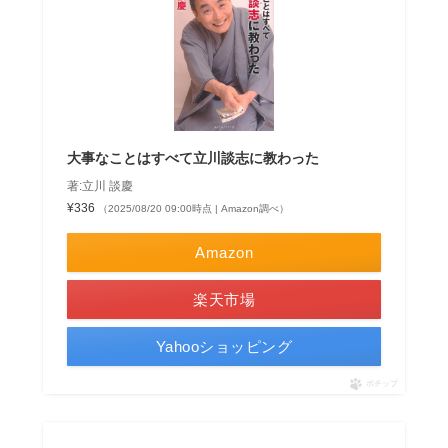
大事なことはすべて立川談志に教わった
著:立川 談慶
¥336
（2025/08/20 09:00時点 | Amazon調べ）
Amazon
楽天市場
Yahooショッピング
ポチップ