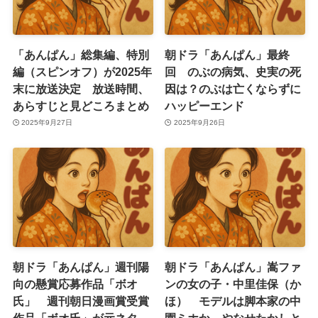
「あんぱん」総集編、特別
朝ドラ「あんぱん」最終
編（スピンオフ）が2025年
回 のぶの病気、史実の死
末に放送決定 放送時間、
因は？のぶは亡くならずに
あらすじと見どころまとめ
ハッピーエンド
2025年9月27日
2025年9月26日
朝ドラ「あんぱん」週刊陽
朝ドラ「あんぱん」嵩ファ
向の懸賞応募作品「ボオ
ンの女の子・中里佳保（か
氏」 週刊朝日漫画賞受賞
ほ） モデルは脚本家の中
作品「ボオ氏」が元ネタ
園ミホか やなせたかしと