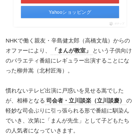
Yahooショッピング
ポチップ
NHKで働く親友・辛島健太郎（高橋文哉）からの
オファーにより、
「まんが教室」
という子供向け
のバラエティ番組にレギュラー出演することにな
った柳井嵩（北村匠海）。
慣れないテレビ出演に戸惑いを見せる嵩でした
が、相棒となる
司会者・立川談楽（立川談慶）
の
軽妙な司会ぶりに引っ張られる形で番組に馴染ん
でいき、次第に「まんが先生」として子どもたち
の人気者になっていきます。