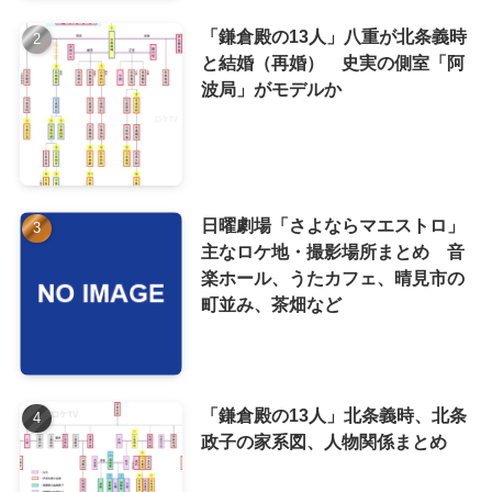
「鎌倉殿の13人」八重が北条義時
と結婚（再婚） 史実の側室「阿
波局」がモデルか
日曜劇場「さよならマエストロ」
主なロケ地・撮影場所まとめ 音
楽ホール、うたカフェ、晴見市の
町並み、茶畑など
「鎌倉殿の13人」北条義時、北条
政子の家系図、人物関係まとめ