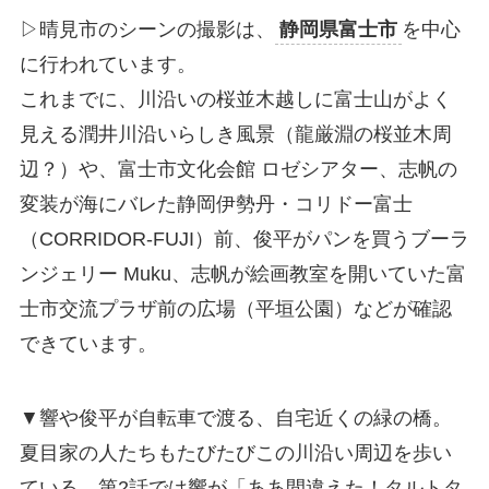
▷晴見市のシーンの撮影は、
静岡県富士市
を中心
に行われています。
これまでに、川沿いの桜並木越しに富士山がよく
見える潤井川沿いらしき風景（龍厳淵の桜並木周
辺？）や、富士市文化会館 ロゼシアター、志帆の
変装が海にバレた静岡伊勢丹・コリドー富士
（CORRIDOR-FUJI）前、俊平がパンを買うブーラ
ンジェリー Muku、志帆が絵画教室を開いていた富
士市交流プラザ前の広場（平垣公園）などが確認
できています。
▼響や俊平が自転車で渡る、自宅近くの緑の橋。
夏目家の人たちもたびたびこの川沿い周辺を歩い
ている。第2話では響が「ああ間違えた！タルトタ