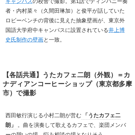
キャンパス
の校舎で撮影。第1話でティンパニー奏
者・内村菜々（久間田琳加）と俊平が話していた
ロビーベンチの背後に見えた抽象壁画が、東京外
国語大学府中キャンパスに設置されている
井上博
史氏制作の壁画
と一致。
【各話共通】うたカフェ二朗（外観）＝カ
ナディアンコーヒーショップ（東京都多摩
市）で撮影
西田敏行演じる小村二朗が営む
「うたカフェ二
朗」
。曲を演奏して歌えるカフェで、楽団メンバ
ーの憩いの場、悩み相談の場となりそう。