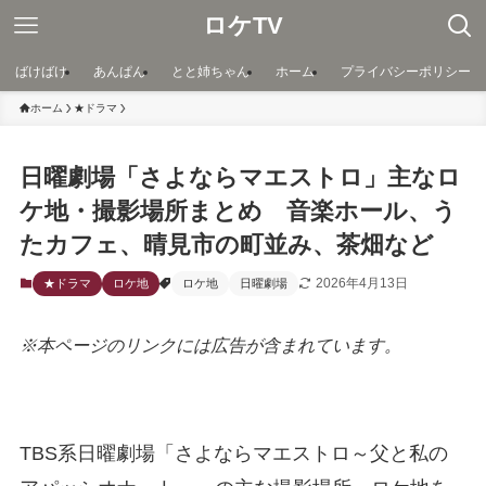
ロケTV
ばけばけ
あんぱん
とと姉ちゃん
ホーム
プライバシーポリシー
ホーム
★ドラマ
日曜劇場「さよならマエストロ」主なロ
ケ地・撮影場所まとめ 音楽ホール、う
たカフェ、晴見市の町並み、茶畑など
2026年4月13日
★ドラマ
ロケ地
ロケ地
日曜劇場
※本ページのリンクには広告が含まれています。
TBS系日曜劇場「さよならマエストロ～父と私の