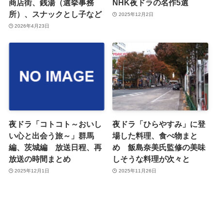
商店街、銭湯（選挙事務
NHK夜ドラの名作5選
所）、スナックとし子など
2025年12月2日
2026年4月23日
夜ドラ「コトコト～おいし
夜ドラ「ひらやすみ」に登
い心と出会う旅～」群馬
場した料理、食べ物まと
編、茨城編 放送日程、再
め 飯島奈美氏監修の美味
放送の時間まとめ
しそうな料理が次々と
2025年12月1日
2025年11月26日