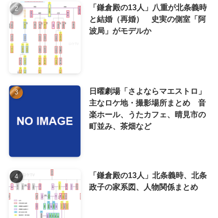
「鎌倉殿の13人」八重が北条義時
と結婚（再婚） 史実の側室「阿
波局」がモデルか
日曜劇場「さよならマエストロ」
主なロケ地・撮影場所まとめ 音
楽ホール、うたカフェ、晴見市の
町並み、茶畑など
「鎌倉殿の13人」北条義時、北条
政子の家系図、人物関係まとめ