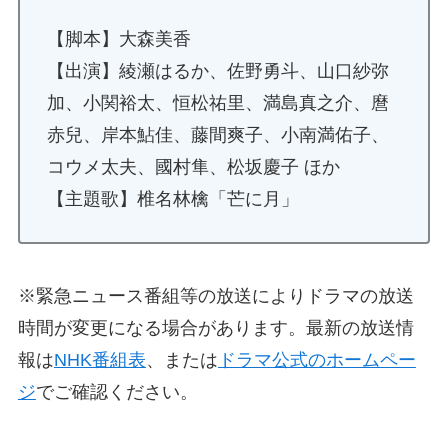
【脚本】大森美香
【出演】綾瀬はるか、佐野勇斗、山口紗弥
加、小関裕太、恒松祐里、満島真之介、麿
赤兒、岸本鮎佳、藤間爽子、小南満佑子、
コウメ太夫、國村隼、松坂慶子 ほか
【主題歌】椎名林檎「芒に月」
※緊急ニュース番組等の放送によりドラマの放送
時間が変更になる場合があります。最新の放送情
報は
NHK番組表
、または
ドラマ公式のホームペー
ジ
でご確認ください。