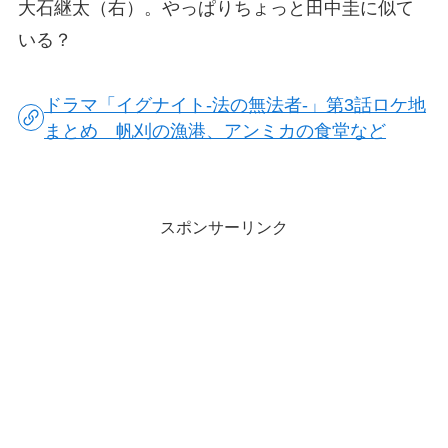
大石継太（右）。やっぱりちょっと田中圭に似て
いる？
ドラマ「イグナイト-法の無法者-」第3話ロケ地
まとめ 帆刈の漁港、アンミカの食堂など
スポンサーリンク