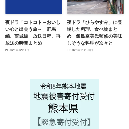
夜ドラ「コトコト～おいし
夜ドラ「ひらやすみ」に登
い心と出会う旅～」群馬
場した料理、食べ物まと
編、茨城編 放送日程、再
め 飯島奈美氏監修の美味
放送の時間まとめ
しそうな料理が次々と
2025年12月1日
2025年11月26日