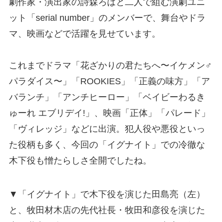
劇作家・演出家の詩森ろばと二人で組む演劇ユニ
ット「serial number」のメンバーで、舞台やドラ
マ、映画などで活躍を見せています。
これまでドラマ「花ざかりの君たちへ〜イケメン♂
パラダイス〜」「ROOKIES」「正義の味方」「ア
バランチ」「アンチヒーロー」「ベイビーわるき
ゅーれ エブリデイ!」、映画「正体」「パレード」
「ヴィレッジ」などに出演。犯人役や悪役といっ
た役柄も多く、今回の「イグナイト」での冷徹な
木下役も憎たらしさ全開でしたね。
▼「イグナイト」で木下役を演じた田島亮（左）
と、牧田材木店の先代社長・牧田和彦役を演じた