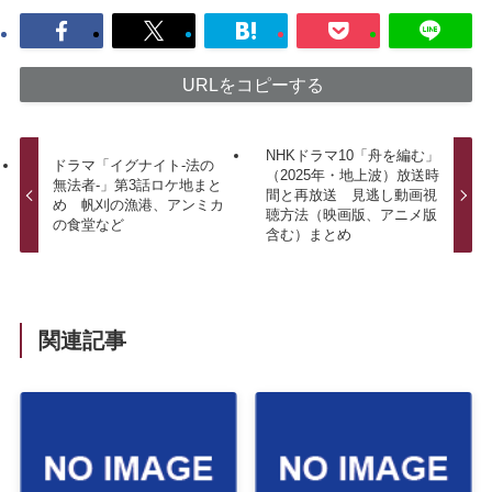
URLをコピーする
NHKドラマ10「舟を編む」
ドラマ「イグナイト-法の
（2025年・地上波）放送時
無法者-」第3話ロケ地まと
間と再放送 見逃し動画視
め 帆刈の漁港、アンミカ
聴方法（映画版、アニメ版
の食堂など
含む）まとめ
関連記事