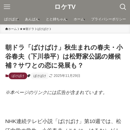
ロケTV
ばけばけ
あんぱん
とと姉ちゃん
ホーム
プライバシーポリシー
ホーム
★★朝ドラ
ばけばけ
朝ドラ「ばけばけ」秋生まれの春夫・小
谷春夫（下川恭平）は松野家公認の婿候
補？サワとの恋に発展も？
2025年11月29日
ばけばけ
ばけばけ
※本ページのリンクには広告が含まれています。
NHK連続テレビ小説「ばけばけ」第10週では、松