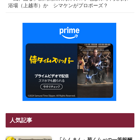
浴場（上越市）か シマケンがプロポーズ？
人気記事
「らんまん」菊くらべの一等報酬