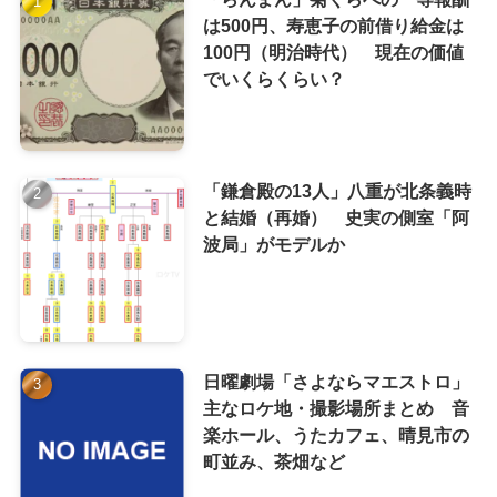
は500円、寿恵子の前借り給金は
100円（明治時代） 現在の価値
でいくらくらい？
「鎌倉殿の13人」八重が北条義時
と結婚（再婚） 史実の側室「阿
波局」がモデルか
日曜劇場「さよならマエストロ」
主なロケ地・撮影場所まとめ 音
楽ホール、うたカフェ、晴見市の
町並み、茶畑など