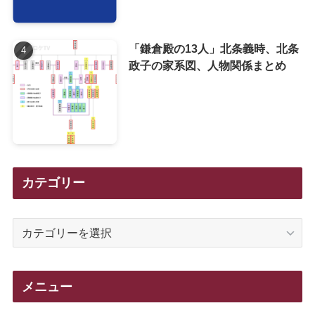
「鎌倉殿の13人」北条義時、北条
政子の家系図、人物関係まとめ
カテゴリー
カ
テ
ゴ
リ
メニュー
ー