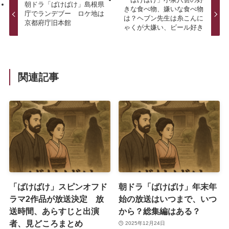
朝ドラ「ばけばけ」島根県
きな食べ物、嫌いな食べ物
庁でランデブー ロケ地は
は？ヘブン先生は糸こんに
京都府庁旧本館
ゃくが大嫌い、ビール好き
関連記事
「ばけばけ」スピンオフド
朝ドラ「ばけばけ」年末年
ラマ2作品が放送決定 放
始の放送はいつまで、いつ
送時間、あらすじと出演
から？総集編はある？
者、見どころまとめ
2025年12月24日