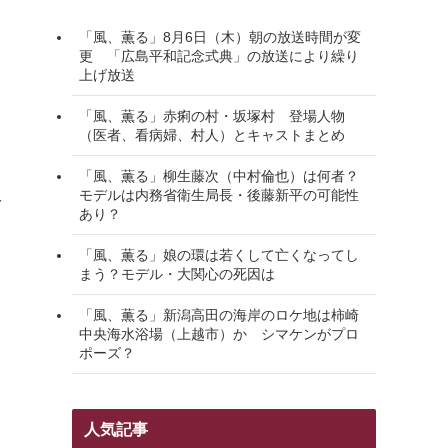
「風、薫る」8月6日（木）朝の放送時間が変
更 「広島平和記念式典」の放送により繰り
上げ放送
「風、薫る」赤痢の村・坂塚村 登場人物
（医者、看病婦、村人）とキャストまとめ
「風、薫る」柳生藤次（中村倫也）は何者？
モデルは内務省衛生局長・後藤新平の可能性
み
あり？
「風、薫る」娘の環は若くして亡くなってし
まう？モデル・大関心の死因は
「風、薫る」新潟高田の海岸のロケ地は柿崎
中央海水浴場（上越市）か シマケンがプロ
ポーズ？
人気記事