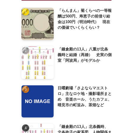
「らんまん」菊くらべの一等報
酬は500円、寿恵子の前借り給
金は100円（明治時代） 現在
の価値でいくらくらい？
「鎌倉殿の13人」八重が北条
義時と結婚（再婚） 史実の側
室「阿波局」がモデルか
日曜劇場「さよならマエスト
ロ」主なロケ地・撮影場所まと
め 音楽ホール、うたカフェ、
晴見市の町並み、茶畑など
「鎌倉殿の13人」北条義時、
北条政子の家系図、人物関係ま