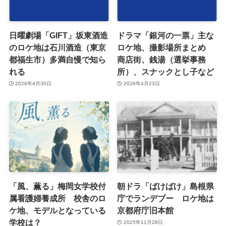
日曜劇場「GIFT」坂東酒造
ドラマ「銀河の一票」主な
のロケ地は石川酒造（東京
ロケ地、撮影場所まとめ
都福生市）多満自慢で知ら
商店街、銭湯（選挙事務
れる
所）、スナックとし子など
2026年4月30日
2026年4月23日
「風、薫る」梅岡女学校付
朝ドラ「ばけばけ」島根県
属看護婦養成所 校舎のロ
庁でランデブー ロケ地は
ケ地、モデルとなっている
京都府庁旧本館
学校は？
2025年11月28日