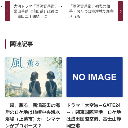
大河ドラマ「軍師官兵衛」
「軍師官兵衛」初恋の相
栗山善助（濱田岳）は後に
手・おたつは室津城で殺害
「黒田二十四騎」に
される
関連記事
「風、薫る」新潟高田の海
ドラマ「大空港～GATE24
岸のロケ地は柿崎中央海水
～」関東国際空港 ロケ地
浴場（上越市）か シマケ
は成田国際空港、富士山静
ンがプロポーズ？
岡空港