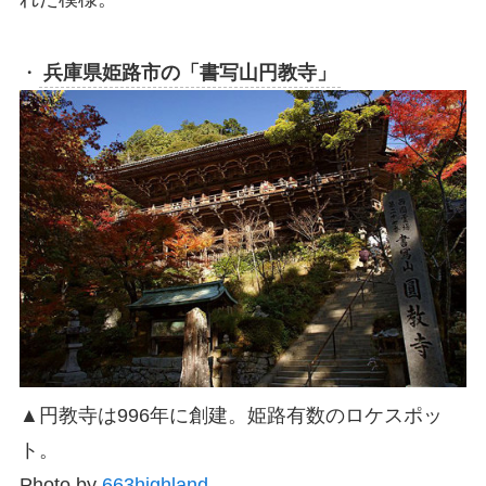
・
兵庫県姫路市の「書写山円教寺」
▲円教寺は996年に創建。姫路有数のロケスポッ
ト。
Photo by
663highland