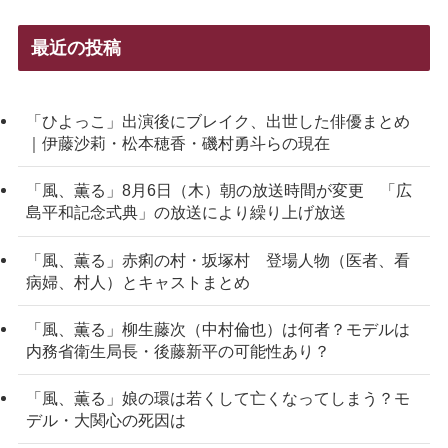
最近の投稿
「ひよっこ」出演後にブレイク、出世した俳優まとめ
｜伊藤沙莉・松本穂香・磯村勇斗らの現在
「風、薫る」8月6日（木）朝の放送時間が変更 「広
島平和記念式典」の放送により繰り上げ放送
「風、薫る」赤痢の村・坂塚村 登場人物（医者、看
病婦、村人）とキャストまとめ
「風、薫る」柳生藤次（中村倫也）は何者？モデルは
内務省衛生局長・後藤新平の可能性あり？
「風、薫る」娘の環は若くして亡くなってしまう？モ
デル・大関心の死因は