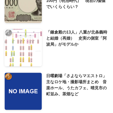
100円（明治時代） 現在の価値
でいくらくらい？
「鎌倉殿の13人」八重が北条義時
と結婚（再婚） 史実の側室「阿
波局」がモデルか
日曜劇場「さよならマエストロ」
主なロケ地・撮影場所まとめ 音
楽ホール、うたカフェ、晴見市の
町並み、茶畑など