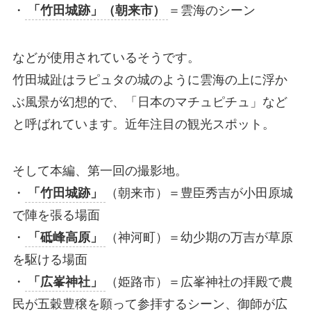
・
「竹田城跡」（朝来市）
＝雲海のシーン
などが使用されているそうです。
竹田城趾はラピュタの城のように雲海の上に浮か
ぶ風景が幻想的で、「日本のマチュピチュ」など
と呼ばれています。近年注目の観光スポット。
そして本編、第一回の撮影地。
・
「竹田城跡」
（朝来市）＝豊臣秀吉が小田原城
で陣を張る場面
・
「砥峰高原」
（神河町）＝幼少期の万吉が草原
を駆ける場面
・
「広峯神社」
（姫路市）＝広峯神社の拝殿で農
民が五穀豊穣を願って参拝するシーン、御師が広