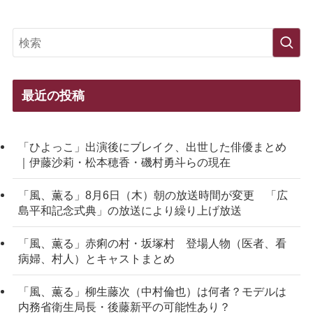
最近の投稿
「ひよっこ」出演後にブレイク、出世した俳優まとめ
｜伊藤沙莉・松本穂香・磯村勇斗らの現在
「風、薫る」8月6日（木）朝の放送時間が変更 「広
島平和記念式典」の放送により繰り上げ放送
「風、薫る」赤痢の村・坂塚村 登場人物（医者、看
病婦、村人）とキャストまとめ
「風、薫る」柳生藤次（中村倫也）は何者？モデルは
内務省衛生局長・後藤新平の可能性あり？