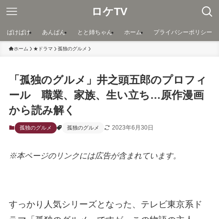
ロケTV
ばけばけ
あんぱん
とと姉ちゃん
ホーム
プライバシーポリシー
ホーム
★ドラマ
孤独のグルメ
「孤独のグルメ」井之頭五郎のプロフィ
ール 職業、家族、生い立ち…原作漫画
から読み解く
2023年6月30日
孤独のグルメ
孤独のグルメ
※本ページのリンクには広告が含まれています。
すっかり人気シリーズとなった、テレビ東京系ド