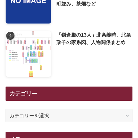
町並み、茶畑など
「鎌倉殿の13人」北条義時、北条
政子の家系図、人物関係まとめ
カテゴリー
カ
テ
ゴ
リ