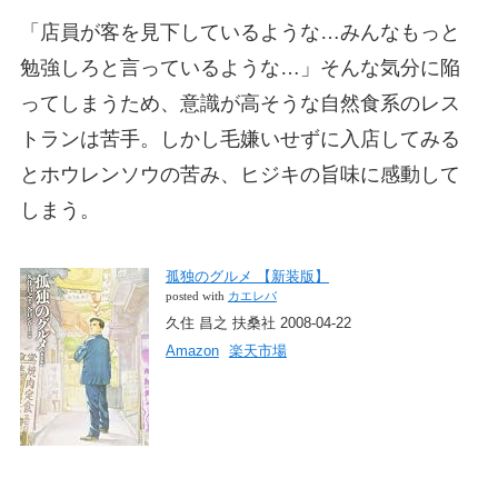
「店員が客を見下しているような…みんなもっと
勉強しろと言っているような…」そんな気分に陥
ってしまうため、意識が高そうな自然食系のレス
トランは苦手。しかし毛嫌いせずに入店してみる
とホウレンソウの苦み、ヒジキの旨味に感動して
しまう。
孤独のグルメ 【新装版】
posted with
カエレバ
久住 昌之 扶桑社 2008-04-22
Amazon
楽天市場