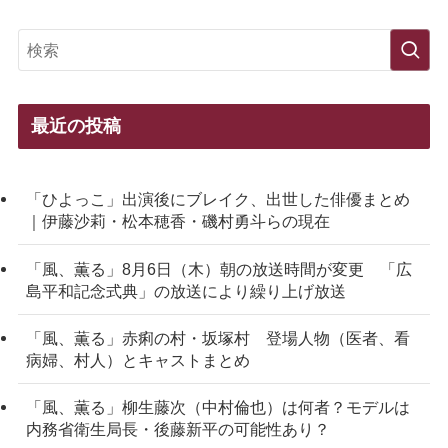
最近の投稿
「ひよっこ」出演後にブレイク、出世した俳優まとめ
｜伊藤沙莉・松本穂香・磯村勇斗らの現在
「風、薫る」8月6日（木）朝の放送時間が変更 「広
島平和記念式典」の放送により繰り上げ放送
「風、薫る」赤痢の村・坂塚村 登場人物（医者、看
病婦、村人）とキャストまとめ
「風、薫る」柳生藤次（中村倫也）は何者？モデルは
内務省衛生局長・後藤新平の可能性あり？