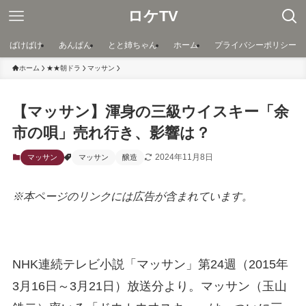
ロケTV
ばけばけ
あんぱん
とと姉ちゃん
ホーム
プライバシーポリシー
ホーム
★★朝ドラ
マッサン
【マッサン】渾身の三級ウイスキー「余
市の唄」売れ行き、影響は？
2024年11月8日
マッサン
マッサン
醸造
※本ページのリンクには広告が含まれています。
NHK連続テレビ小説「マッサン」第24週（2015年
3月16日～3月21日）放送分より。マッサン（玉山