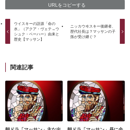
URLをコピーする
ウイスキーの語源「命の
ニッカウヰスキー後継者、
水」（アクア・ヴェテ→ウ
歴代社長は？マッサンの子
シュク・ベーハー）由来と
孫が受け継ぐ？
歴史【マッサン】
関連記事
朝ドラ「マッサン」主な出
朝ドラ「マッサン」昼に全