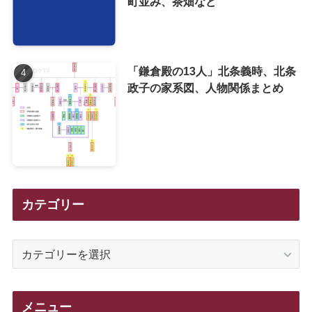
町並み、茶畑など
「鎌倉殿の13人」北条義時、北条
政子の家系図、人物関係まとめ
カテゴリー
カ
テ
ゴ
リ
メニュー