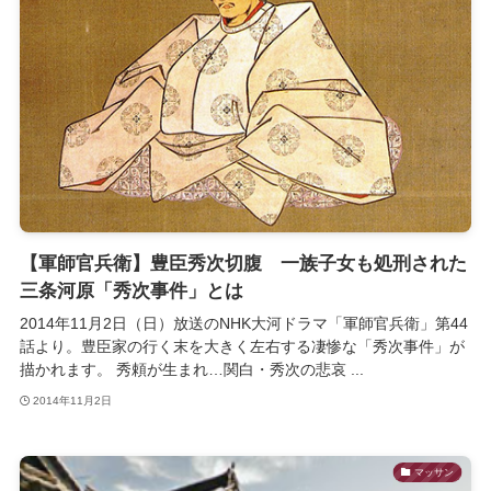
【軍師官兵衛】豊臣秀次切腹 一族子女も処刑された
三条河原「秀次事件」とは
2014年11月2日（日）放送のNHK大河ドラマ「軍師官兵衛」第44
話より。豊臣家の行く末を大きく左右する凄惨な「秀次事件」が
描かれます。 秀頼が生まれ…関白・秀次の悲哀 ...
2014年11月2日
マッサン