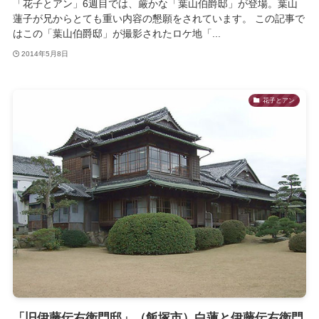
「花子とアン」6週目では、厳かな「葉山伯爵邸」が登場。葉山
蓮子が兄からとても重い内容の懇願をされています。 この記事で
はこの「葉山伯爵邸」が撮影されたロケ地「...
2014年5月8日
花子とアン
「旧伊藤伝右衛門邸」（飯塚市）白蓮と伊藤伝右衛門