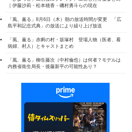
｜伊藤沙莉・松本穂香・磯村勇斗らの現在
「風、薫る」8月6日（木）朝の放送時間が変更 「広
島平和記念式典」の放送により繰り上げ放送
「風、薫る」赤痢の村・坂塚村 登場人物（医者、看
病婦、村人）とキャストまとめ
「風、薫る」柳生藤次（中村倫也）は何者？モデルは
内務省衛生局長・後藤新平の可能性あり？