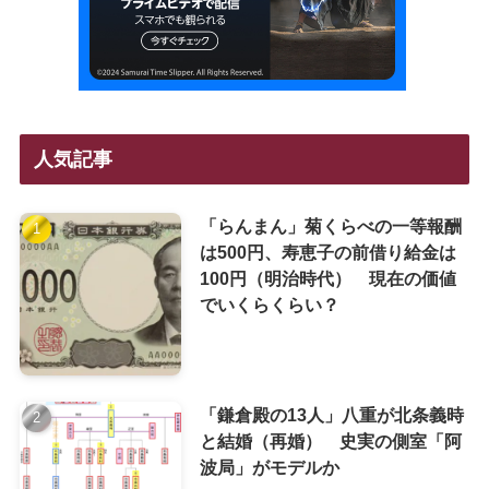
人気記事
「らんまん」菊くらべの一等報酬
は500円、寿恵子の前借り給金は
100円（明治時代） 現在の価値
でいくらくらい？
「鎌倉殿の13人」八重が北条義時
と結婚（再婚） 史実の側室「阿
波局」がモデルか