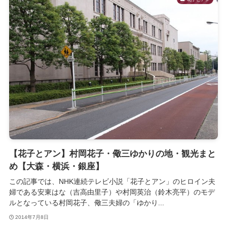
【花子とアン】村岡花子・儆三ゆかりの地・観光まと
め【大森・横浜・銀座】
この記事では、NHK連続テレビ小説「花子とアン」のヒロイン夫
婦である安東はな（吉高由里子）や村岡英治（鈴木亮平）のモデ
ルとなっている村岡花子、儆三夫婦の「ゆかり...
2014年7月8日