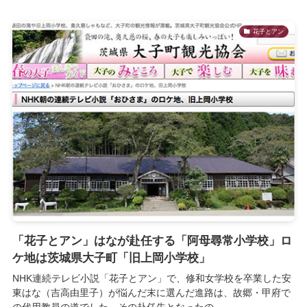
花子とアン
「花子とアン」はなが赴任する「阿母尋常小学校」ロ
ケ地は茨城県大子町「旧上岡小学校」
NHK連続テレビ小説「花子とアン」で、修和女学校を卒業した安
東はな（吉高由里子）が悩んだ末に選んだ進路は、故郷・甲府で
の代用教員の道でした。その赴任先となったの...