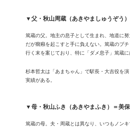
▼父・秋山周蔵（あきやましゅうぞう）
篤蔵の父。地主の息子として生まれ、地道に努
だが癇癪を起こすと手に負えない。篤蔵のブチ
行く末を案じており、特に「ダメ息子」篤蔵に
杉本哲太は「あまちゃん」で駅長・大吉役を演
実績がある。
▼母・秋山ふき（あきやまふき）＝美保
篤蔵の母。夫・周蔵とは異なり、いつもノンキ