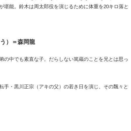
が堪能。鈴木は周太郎役を演じるために体重を20キロ落と
う）＝森岡龍
弟の中でも素直な子。だらしない篤蔵のことを兄とは思っ
転手・黒川正宗（アキの父）の若き日を演じ、その飄々と