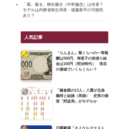
「風、薫る」柳生藤次（中村倫也）は何者？
モデルは内務省衛生局長・後藤新平の可能性
あり？
人気記事
「らんまん」菊くらべの一等報
酬は500円、寿恵子の前借り給
金は100円（明治時代） 現在
の価値でいくらくらい？
「鎌倉殿の13人」八重が北条
義時と結婚（再婚） 史実の側
室「阿波局」がモデルか
日曜劇場「さよならマエスト