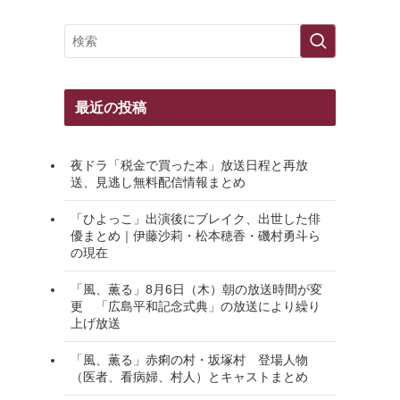
最近の投稿
夜ドラ「税金で買った本」放送日程と再放
送、見逃し無料配信情報まとめ
「ひよっこ」出演後にブレイク、出世した俳
優まとめ｜伊藤沙莉・松本穂香・磯村勇斗ら
の現在
「風、薫る」8月6日（木）朝の放送時間が変
更 「広島平和記念式典」の放送により繰り
上げ放送
「風、薫る」赤痢の村・坂塚村 登場人物
（医者、看病婦、村人）とキャストまとめ