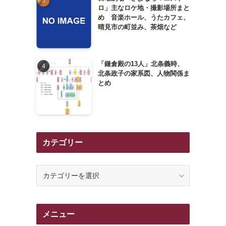
ロ」主なロケ地・撮影場所まと
め 音楽ホール、うたカフェ、
晴見市の町並み、茶畑など
「鎌倉殿の13人」北条義時、
北条政子の家系図、人物関係ま
とめ
カテゴリー
カ
テ
ゴ
リ
メニュー
ー