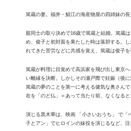
篤蔵の妻。福井・鯖江の海産物屋の四姉妹の長
親同士の取り決めで16歳で篤蔵と結婚。篤蔵
め、俊子と初対面を果たした時は落胆する。し
れてきた苦労などに共感を覚え、篤蔵は俊子を
篤蔵が料理に目覚めて高浜家を飛び出し東京へ
い離縁を決断。しかしその瀬戸際で妊娠（後に
篤蔵の夢のことを第一に考える健気な奥さんで
在を「のど仏」＝あって当たり前、なくなると
演じる黒木華は、映画 「小さいおうち」 で「ベ
子とアン」でヒロインの妹役を演じるなど、注