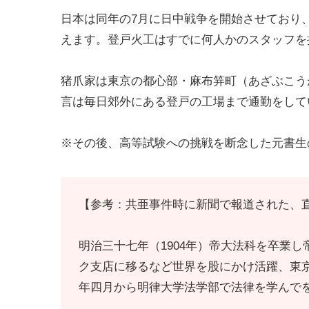
日本は同年の7月に日中戦争を開始させており
えます。登戸火工はすでに何人かのスタッフを
猪爪家は東京の都心部・麻布笄町（あざぶこう
言は毎日郊外にある登戸の工場まで通勤をして
※その後、高等試験への挑戦を断念した元書生
【参考：共亜事件時に新聞で報道された、
明治三十七年（1904年）帝大法科を卒業
ク支店に移るなど世界を股にかけ活躍、東
年四月から明律大学法学部で法律を学んで