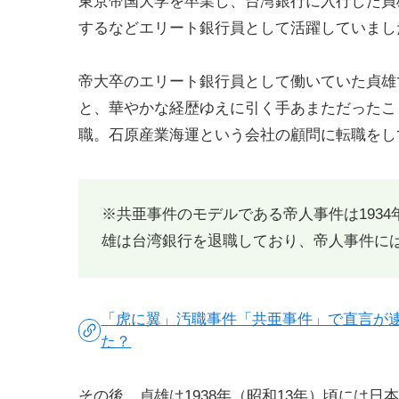
東京帝国大学を卒業し、台湾銀行に入行した貞
するなどエリート銀行員として活躍していまし
帝大卒のエリート銀行員として働いていた貞雄
と、華やかな経歴ゆえに引く手あまただったこと
職。石原産業海運という会社の顧問に転職をし
※共亜事件のモデルである帝人事件は193
雄は台湾銀行を退職しており、帝人事件に
「虎に翼」汚職事件「共亜事件」で直言が
た？
その後、貞雄は1938年（昭和13年）頃には