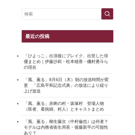
最近の投稿
「ひよっこ」出演後にブレイク、出世した俳
優まとめ｜伊藤沙莉・松本穂香・磯村勇斗ら
の現在
「風、薫る」8月6日（木）朝の放送時間が変
更 「広島平和記念式典」の放送により繰り
上げ放送
「風、薫る」赤痢の村・坂塚村 登場人物
（医者、看病婦、村人）とキャストまとめ
「風、薫る」柳生藤次（中村倫也）は何者？
モデルは内務省衛生局長・後藤新平の可能性
あり？