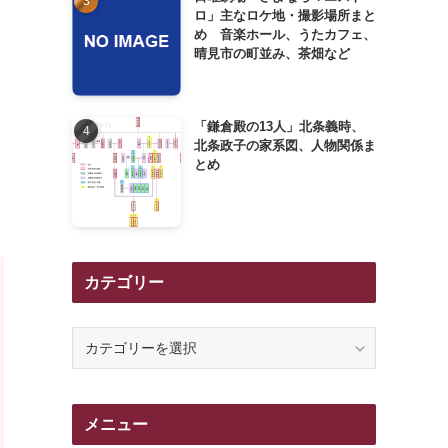
ロ」主なロケ地・撮影場所まと
め 音楽ホール、うたカフェ、
晴見市の町並み、茶畑など
「鎌倉殿の13人」北条義時、
北条政子の家系図、人物関係ま
とめ
カテゴリー
カ
テ
ゴ
リ
メニュー
ー