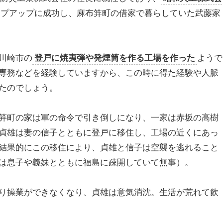
ップアップに成功し、麻布笄町の借家で暮らしていた武藤家
川崎市の
登戸に焼夷弾や発煙筒を作る工場を作った
ようで
専務などを経験していますから、この時に得た経験や人脈
たのでしょう。
笄町の家は軍の命令で引き倒しになり、一家は赤坂の高樹
貞雄は妻の信子とともに登戸に移住し、工場の近くにあっ
結果的にこの移住により、貞雄と信子は空襲を逃れること
は息子や義妹とともに福島に疎開していて無事）。
り操業ができなくなり、貞雄は意気消沈。生活が荒れて飲