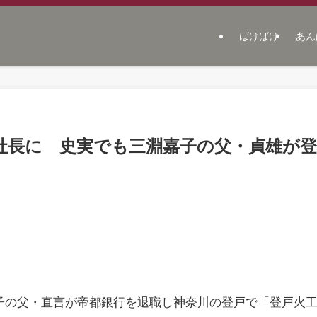
ばけばけ
あん
社長に 史実でも三淵嘉子の父・貞雄が登
寅子の父・直言が帝都銀行を退職し神奈川の登戸で「登戸火