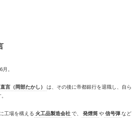
言
6月。
直言（岡部たかし）
は、その後に帝都銀行を退職し、自ら
す。
に工場を構える
火工品製造会社
で、
発煙筒
や
信号弾
など