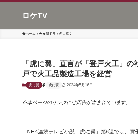
ロケTV
ホーム
★★朝ドラ
虎に翼
「虎に翼」直言が「登戸火工」の
戸で火工品製造工場を経営
2024年5月16日
虎に翼
虎に翼
※本ページのリンクには広告が含まれています。
NHK連続テレビ小説「虎に翼」第6週では、