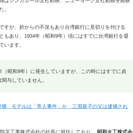
雄はシンガポール支社勤務、ニューヨーク支社勤務を経験
た。
ですが、折からの不況もあり台湾銀行に見切りを付ける
もあり、1934年（昭和9年）頃にはすでに台湾銀行を退
ています。
4年（昭和9年）に発生していますが、この時にはすでに貞
は関与していません。
逮捕 モデルは「帝人事件」か 三淵嘉子の父は逮捕され
日本防災工業株式会社の社長に就任しており、
昭和火工株式会