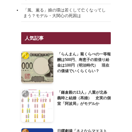
「風、薫る」娘の環は若くして亡くなってし
まう？モデル・大関心の死因は
人気記事
「らんまん」菊くらべの一等報
酬は500円、寿恵子の前借り給
金は100円（明治時代） 現在
の価値でいくらくらい？
「鎌倉殿の13人」八重が北条
義時と結婚（再婚） 史実の側
室「阿波局」がモデルか
日曜劇場「さよならマエスト