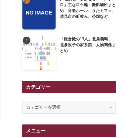
ロ」主なロケ地・撮影場所まと
め 音楽ホール、うたカフェ、
晴見市の町並み、茶畑など
「鎌倉殿の13人」北条義時、
北条政子の家系図、人物関係ま
とめ
カテゴリー
カ
テ
ゴ
リ
メニュー
ー