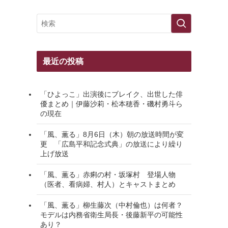
最近の投稿
「ひよっこ」出演後にブレイク、出世した俳
優まとめ｜伊藤沙莉・松本穂香・磯村勇斗ら
の現在
「風、薫る」8月6日（木）朝の放送時間が変
更 「広島平和記念式典」の放送により繰り
上げ放送
「風、薫る」赤痢の村・坂塚村 登場人物
（医者、看病婦、村人）とキャストまとめ
「風、薫る」柳生藤次（中村倫也）は何者？
モデルは内務省衛生局長・後藤新平の可能性
あり？