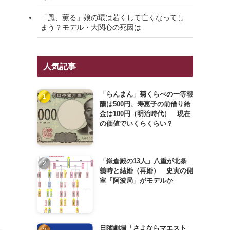
「風、薫る」娘の環は若くして亡くなってし
まう？モデル・大関心の死因は
人気記事
「らんまん」菊くらべの一等報
酬は500円、寿恵子の前借り給
金は100円（明治時代） 現在
の価値でいくらくらい？
「鎌倉殿の13人」八重が北条
義時と結婚（再婚） 史実の側
室「阿波局」がモデルか
日曜劇場「さよならマエスト