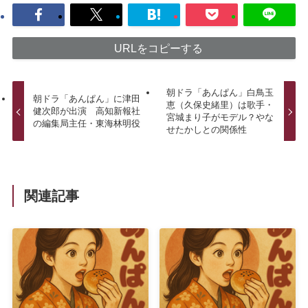
URLをコピーする
朝ドラ「あんぱん」白鳥玉
朝ドラ「あんぱん」に津田
恵（久保史緒里）は歌手・
健次郎が出演 高知新報社
宮城まり子がモデル？やな
の編集局主任・東海林明役
せたかしとの関係性
関連記事