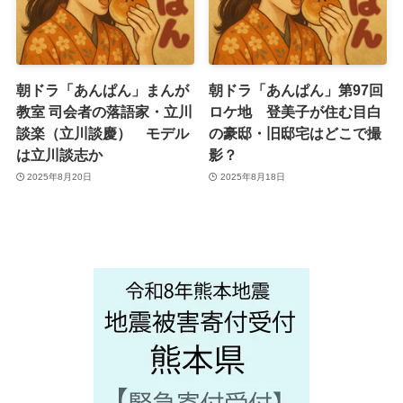
朝ドラ「あんぱん」まんが
朝ドラ「あんぱん」第97回
教室 司会者の落語家・立川
ロケ地 登美子が住む目白
談楽（立川談慶） モデル
の豪邸・旧邸宅はどこで撮
は立川談志か
影？
2025年8月20日
2025年8月18日