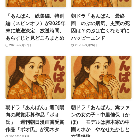
「あんぱん」総集編、特別
朝ドラ「あんぱん」最終
編（スピンオフ）が2025年
回 のぶの病気、史実の死
末に放送決定 放送時間、
因は？のぶは亡くならずに
あらすじと見どころまとめ
ハッピーエンド
2025年9月27日
2025年9月26日
朝ドラ「あんぱん」週刊陽
朝ドラ「あんぱん」嵩ファ
向の懸賞応募作品「ボオ
ンの女の子・中里佳保（か
氏」 週刊朝日漫画賞受賞
ほ） モデルは脚本家の中
作品「ボオ氏」が元ネタ
園ミホか やなせたかしと
文通経験
2025年9月3日