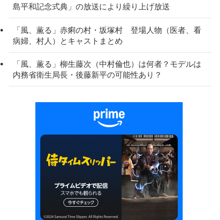
島平和記念式典」の放送により繰り上げ放送
「風、薫る」赤痢の村・坂塚村 登場人物（医者、看
病婦、村人）とキャストまとめ
「風、薫る」柳生藤次（中村倫也）は何者？モデルは
内務省衛生局長・後藤新平の可能性あり？