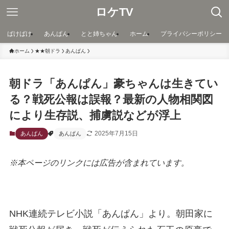
ロケTV
ばけばけ
あんぱん
とと姉ちゃん
ホーム
プライバシーポリシー
ホーム
★★朝ドラ
あんぱん
朝ドラ「あんぱん」豪ちゃんは生きてい
る？戦死公報は誤報？最新の人物相関図
により生存説、捕虜説などが浮上
2025年7月15日
あんぱん
あんぱん
※本ページのリンクには広告が含まれています。
NHK連続テレビ小説「あんぱん」より。朝田家に