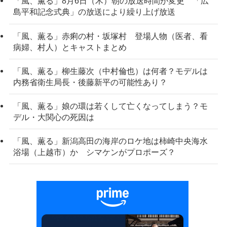
「風、薫る」8月6日（木）朝の放送時間が変更 「広
島平和記念式典」の放送により繰り上げ放送
「風、薫る」赤痢の村・坂塚村 登場人物（医者、看
病婦、村人）とキャストまとめ
「風、薫る」柳生藤次（中村倫也）は何者？モデルは
内務省衛生局長・後藤新平の可能性あり？
「風、薫る」娘の環は若くして亡くなってしまう？モ
デル・大関心の死因は
「風、薫る」新潟高田の海岸のロケ地は柿崎中央海水
浴場（上越市）か シマケンがプロポーズ？