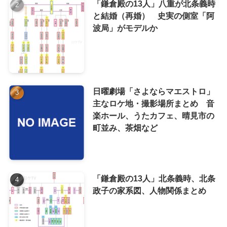
「鎌倉殿の13人」八重が北条義時
と結婚（再婚） 史実の側室「阿
波局」がモデルか
日曜劇場「さよならマエストロ」
主なロケ地・撮影場所まとめ 音
楽ホール、うたカフェ、晴見市の
町並み、茶畑など
「鎌倉殿の13人」北条義時、北条
政子の家系図、人物関係まとめ