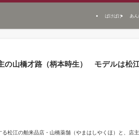
ばけばけ
あん
主の山橋才路（柄本時生） モデルは松
場する松江の舶来品店・山橋薬舗（やまはしやくほ）と、店