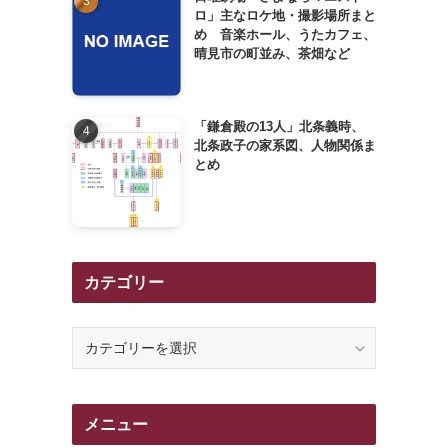
ロ」主なロケ地・撮影場所まと
め 音楽ホール、うたカフェ、
晴見市の町並み、茶畑など
「鎌倉殿の13人」北条義時、
北条政子の家系図、人物関係ま
とめ
カテゴリー
カ
テ
ゴ
リ
メニュー
ー