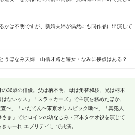
るかは不明ですが、新婚夫婦が偶然にも同作品に出演して
とうほなみ夫婦 山橋才路と遊女・なみに接点はある？
の36歳の俳優。父は柄本明、母は角替和枝、兄は柄本
日はないッス」「スラッカーズ」で主演を務めたほか、
捜査〜」「いだてん〜東京オリムピック噺〜」「真犯人
ひさま」でヒロインの幼なじみ・宮本タケオ役を演じて
きゅーれ エブリデイ!」で共演。