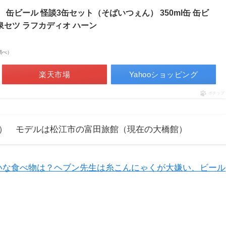
】 缶ビール 怪談3缶セット（そばいつぇん） 350ml缶 缶ビ
泉セツ ラフカディオ ハーン
場調べ）
楽天市場
Yahooショッピング
ポチップ
） モデルは松江市の富田旅館（現在の大橋館）
いな食べ物は？ヘブン先生は糸こんにゃくが大嫌い、ビール