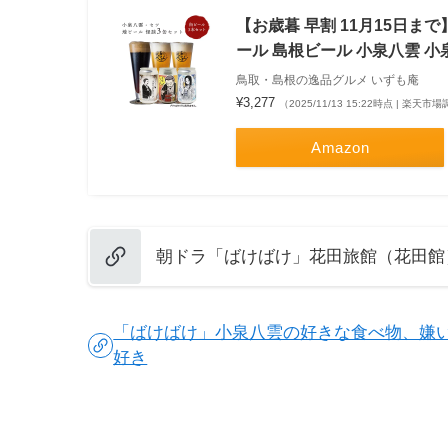
【お歳暮 早割 11月15日まで
ール 島根ビール 小泉八雲 小
鳥取・島根の逸品グルメ いずも庵
¥3,277
（2025/11/13 15:22時点 | 楽天市
Amazon
朝ドラ「ばけばけ」花田旅館（花田館
「ばけばけ」小泉八雲の好きな食べ物、嫌
好き