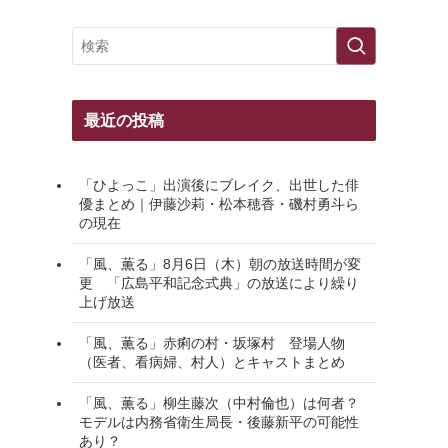
最近の投稿
「ひよっこ」出演後にブレイク、出世した俳
優まとめ｜伊藤沙莉・松本穂香・磯村勇斗ら
の現在
「風、薫る」8月6日（木）朝の放送時間が変
更 「広島平和記念式典」の放送により繰り
上げ放送
「風、薫る」赤痢の村・坂塚村 登場人物
（医者、看病婦、村人）とキャストまとめ
「風、薫る」柳生藤次（中村倫也）は何者？
モデルは内務省衛生局長・後藤新平の可能性
あり？