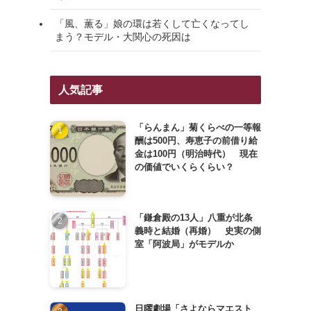
「風、薫る」娘の環は若くして亡くなってし
まう？モデル・大関心の死因は
人気記事
「らんまん」菊くらべの一等報
酬は500円、寿恵子の前借り給
金は100円（明治時代） 現在
の価値でいくらくらい？
「鎌倉殿の13人」八重が北条
義時と結婚（再婚） 史実の側
室「阿波局」がモデルか
日曜劇場「さよならマエスト