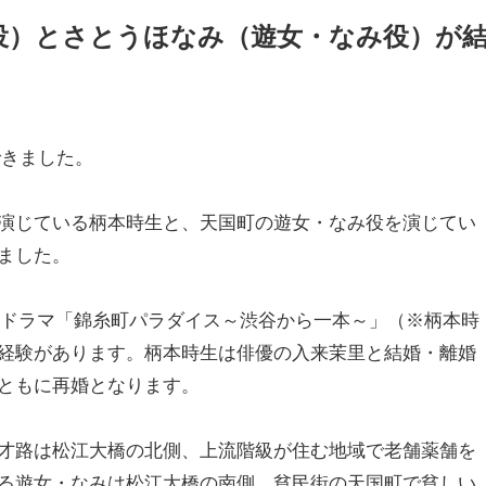
役）とさとうほなみ（遊女・なみ役）が
できました。
演じている柄本時生と、天国町の遊女・なみ役を演じてい
ました。
にはドラマ「錦糸町パラダイス～渋谷から一本～」（※柄本時
経験があります。柄本時生は俳優の入来茉里と結婚・離婚
ともに再婚となります。
才路は松江大橋の北側、上流階級が住む地域で老舗薬舗を
る遊女・なみは松江大橋の南側、貧民街の天国町で貧しい