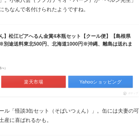
」。小泉八雲（ラフカディオ・ハーン）が「ヘルン先生」
にちなんで名付けられたようですね。
ん】松江ビアへるん金賞4本瓶セット【クール便】【島根県
別途送料東北500円、北海道1000円※沖縄、離島は送れま
場調べ）
楽天市場
Yahooショッピング
ポチップ
ール「怪談3缶セット（そばいつぇん）」。缶には夫妻の可
土産に喜ばれるかも。