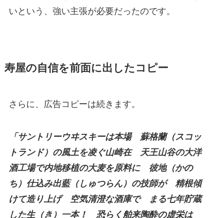
いという、強い主張が必要だったのです。
寿屋の自信を前面に出したコピー
さらに、広告コピーは続きます。
「サントリーウヰスキーは本場 蘇格蘭（スコッ
トランド）の風土を凌ぐ山崎在 天王山谷の大洋
酒工場で内地移植の大麦を原料に 彼地（かの
ち）仕込み出藍（しゅつらん）の技師が 精根傾
けて造り上げ 空気清澄な酒庫で まる七年貯蔵
した生（き）一本！ 恐らく舶来陶酔の虚栄は