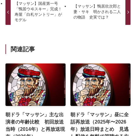
【マッサン】国産第一号
【マッサン】鴨居欣次郎と
「鴨居ウヰスキー」完成！
妻・サキ 明かされる二人
寿屋「白札サントリー」が
の物語 史実では？
モデル
関連記事
朝ドラ「マッサン」主な出
朝ドラ「マッサン」昼に全
演者の年齢比較 初回放送
話再放送（2025年〜2026
当時（2014年）と再放送現
年）放送日時まとめ 見逃