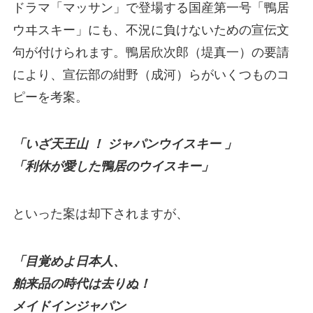
ドラマ「マッサン」で登場する国産第一号「鴨居
ウヰスキー」にも、不況に負けないための宣伝文
句が付けられます。鴨居欣次郎（堤真一）の要請
により、宣伝部の紺野（成河）らがいくつものコ
ピーを考案。
「いざ天王山 ！ ジャパンウイスキー 」
「利休が愛した鴨居のウイスキー」
といった案は却下されますが、
「目覚めよ日本人、
舶来品の時代は去りぬ！
メイドインジャパン