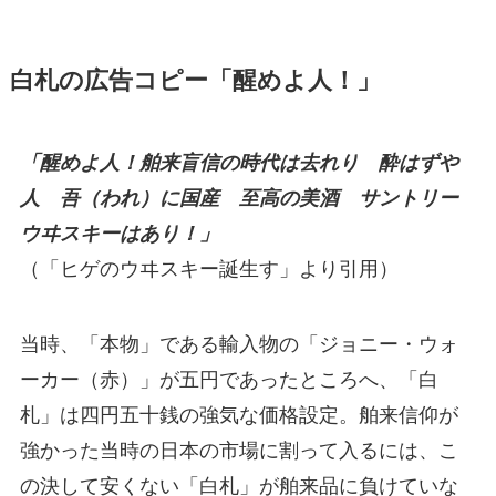
白札の広告コピー「醒めよ人！」
「醒めよ人！舶来盲信の時代は去れり 酔はずや
人 吾（われ）に国産 至高の美酒 サントリー
ウヰスキーはあり！」
（「ヒゲのウヰスキー誕生す」より引用）
当時、「本物」である輸入物の「ジョニー・ウォ
ーカー（赤）」が五円であったところへ、「白
札」は四円五十銭の強気な価格設定。舶来信仰が
強かった当時の日本の市場に割って入るには、こ
の決して安くない「白札」が舶来品に負けていな