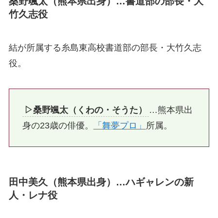
桑野颯太（熊本県出身）…書道部の部長・大
竹久志役
結が所属する糸島東高校書道部の部長・大竹久志
役。
▷桑野颯太（くわの・そうた）
…熊本県出
身の23歳の俳優。
「舞夢プロ」
所属。
田中美久（熊本県出身）…ハギャレンの新
人・レナ役