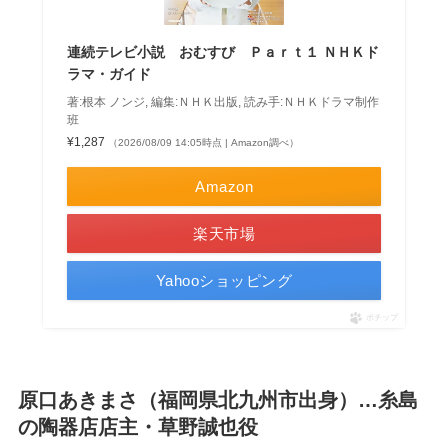
連続テレビ小説 おむすび Ｐａｒｔ１ ＮＨＫド
ラマ・ガイド
著:根本 ノンジ, 編集:ＮＨＫ出版, 読み手:ＮＨＫドラマ制作
班
¥1,287
（2026/08/09 14:05時点 | Amazon調べ）
Amazon
楽天市場
Yahooショッピング
ポチップ
原口あきまさ（福岡県北九州市出身）…糸島
の陶器店店主・草野誠也役