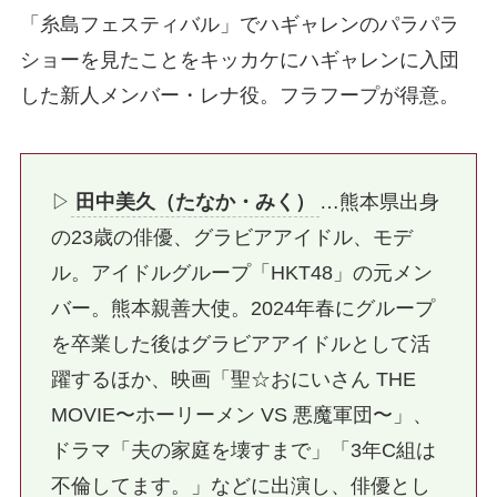
「糸島フェスティバル」でハギャレンのパラパラ
ショーを見たことをキッカケにハギャレンに入団
した新人メンバー・レナ役。フラフープが得意。
▷
田中美久（たなか・みく）
…熊本県出身
の23歳の俳優、グラビアアイドル、モデ
ル。アイドルグループ「HKT48」の元メン
バー。熊本親善大使。2024年春にグループ
を卒業した後はグラビアアイドルとして活
躍するほか、映画「聖☆おにいさん THE
MOVIE〜ホーリーメン VS 悪魔軍団〜」、
ドラマ「夫の家庭を壊すまで」「3年C組は
不倫してます。」などに出演し、俳優とし