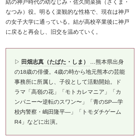
結の神戸時代の幼なじみ・佐久間菜摘（さくま・
なつみ）役。明るく楽観的な性格で、現在は神戸
の女子大学に通っている。結が高校卒業後に神戸
に戻ると再会し、旧交を温めていく。
▷
田畑志真（たばた・しま）
…熊本県出身
の18歳の俳優。4歳の時から地元熊本の芸能
事務所に所属し、子役として活動開始。ド
ラマ「高嶺の花」「モトカレマニア」「カ
ンパニー〜逆転のスワン〜」「青のSP―学
校内警察・嶋田隆平―」「トモダチゲーム
R4」などに出演。