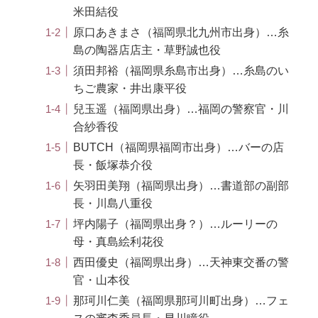
米田結役
原口あきまさ（福岡県北九州市出身）…糸
島の陶器店店主・草野誠也役
須田邦裕（福岡県糸島市出身）…糸島のい
ちご農家・井出康平役
兒玉遥（福岡県出身）…福岡の警察官・川
合紗香役
BUTCH（福岡県福岡市出身）…バーの店
長・飯塚恭介役
矢羽田美翔（福岡県出身）…書道部の副部
長・川島八重役
坪内陽子（福岡県出身？）…ルーリーの
母・真島絵利花役
西田優史（福岡県出身）…天神東交番の警
官・山本役
那珂川仁美（福岡県那珂川町出身）…フェ