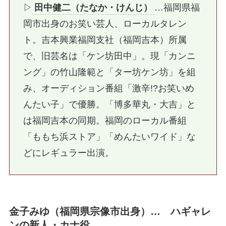
▷
田中健二（たなか・けんじ）
…福岡県福
岡市出身のお笑い芸人、ローカルタレン
ト。吉本興業福岡支社（福岡吉本）所属
で、旧芸名は「ケン坊田中」。現「カンニ
ング」の竹山隆範と「ター坊ケン坊」を組
み、オーディション番組「激辛!?お笑いめ
んたい子」で優勝。「博多華丸・大吉」と
は福岡吉本の同期。福岡のローカル番組
「ももち浜ストア」「めんたいワイド」な
どにレギュラー出演。
金子みゆ（福岡県宗像市出身）… ハギャレ
ンの新人・カナ役