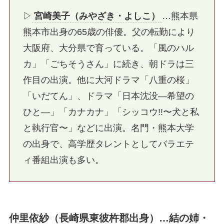
▷
宮崎美子（みやざき・よしこ）
…熊本県
熊本市出身の65歳の俳優。父の転勤により
大阪府、大分県で育っている。「風のハル
カ」「ごちそうさん」に続き、朝ドラは三
作目の出演。他に大河ドラマ「八重の桜」
「いだてん」、ドラマ「日本沈没―希望の
ひと―」「カナカナ」「シッコウ!!〜犬と私
と執行官〜」などに出演。名門・熊本大学
の出身で、高学歴タレントとしてバラエテ
ィ番組出演も多い。
仲里依紗（長崎県東彼杵郡出身）…結の姉・