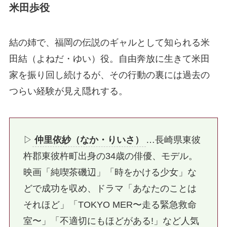
米田歩役
結の姉で、福岡の伝説のギャルとして知られる米
田結（よねだ・ゆい）役。自由奔放に生きて米田
家を振り回し続けるが、その行動の裏には過去の
つらい経験が見え隠れする。
▷
仲里依紗（なか・りいさ）
…長崎県東彼
杵郡東彼杵町出身の34歳の俳優、モデル。
映画「純喫茶磯辺」「時をかける少女」な
どで成功を収め、ドラマ「あなたのことは
それほど」「TOKYO MER〜走る緊急救命
室〜」「不適切にもほどがある!」など人気