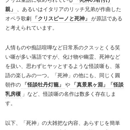
グリム童話に収められている
「死神の名付け
親」
、あるいはイタリアのリッチ兄弟が作曲した
オペラ歌劇
「クリスピーノと死神」
が原話である
と考えられています。
人情ものや痴話喧嘩など日常系のクスッとくる笑
い噺が多い落語ですが、化け物や幽霊、死神など
を扱い、思わずヒヤッとするような怪談噺も、落
語の楽しみの一つ。「死神」の他にも、同じく圓
朝作の
「怪談牡丹灯籠」
や
「真景累ヶ淵」「怪談
乳房榎
」など、怪談噺の名作は数多く存在しま
す。
以下、「死神」の大雑把な内容、あらすじを簡単