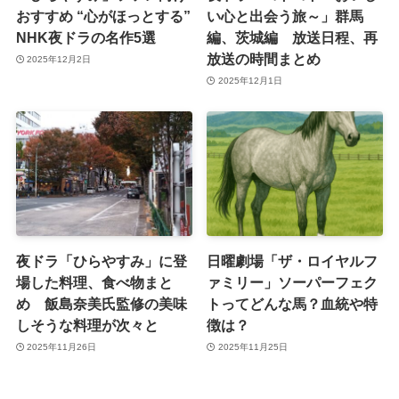
おすすめ “心がほっとする”
い心と出会う旅～」群馬
NHK夜ドラの名作5選
編、茨城編 放送日程、再
放送の時間まとめ
2025年12月2日
2025年12月1日
夜ドラ「ひらやすみ」に登
日曜劇場「ザ・ロイヤルフ
場した料理、食べ物まと
ァミリー」ソーパーフェク
め 飯島奈美氏監修の美味
トってどんな馬？血統や特
しそうな料理が次々と
徴は？
2025年11月26日
2025年11月25日