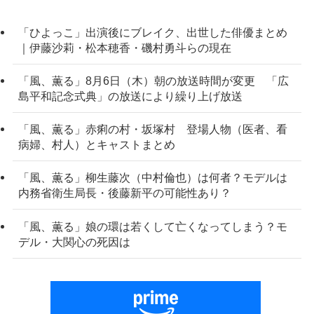
「ひよっこ」出演後にブレイク、出世した俳優まとめ
｜伊藤沙莉・松本穂香・磯村勇斗らの現在
「風、薫る」8月6日（木）朝の放送時間が変更 「広
島平和記念式典」の放送により繰り上げ放送
「風、薫る」赤痢の村・坂塚村 登場人物（医者、看
病婦、村人）とキャストまとめ
「風、薫る」柳生藤次（中村倫也）は何者？モデルは
内務省衛生局長・後藤新平の可能性あり？
「風、薫る」娘の環は若くして亡くなってしまう？モ
デル・大関心の死因は