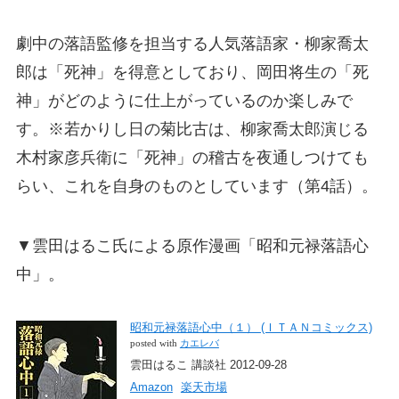
劇中の落語監修を担当する人気落語家・柳家喬太
郎は「死神」を得意としており、岡田将生の「死
神」がどのように仕上がっているのか楽しみで
す。※若かりし日の菊比古は、柳家喬太郎演じる
木村家彦兵衛に「死神」の稽古を夜通しつけても
らい、これを自身のものとしています（第4話）。
▼雲田はるこ氏による原作漫画「昭和元禄落語心
中」。
昭和元禄落語心中（１） (ＩＴＡＮコミックス)
posted with
カエレバ
雲田はるこ 講談社 2012-09-28
Amazon
楽天市場