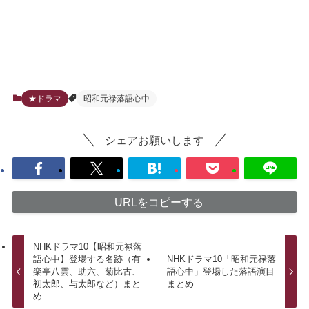
★ドラマ
昭和元禄落語心中
シェアお願いします
URLをコピーする
NHKドラマ10【昭和元禄落
語心中】登場する名跡（有
NHKドラマ10「昭和元禄落
楽亭八雲、助六、菊比古、
語心中」登場した落語演目
初太郎、与太郎など）まと
まとめ
め