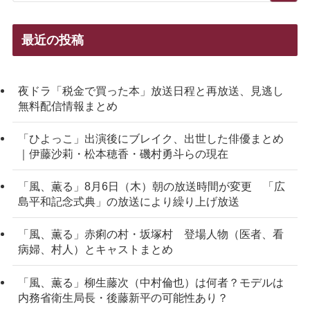
最近の投稿
夜ドラ「税金で買った本」放送日程と再放送、見逃し
無料配信情報まとめ
「ひよっこ」出演後にブレイク、出世した俳優まとめ
｜伊藤沙莉・松本穂香・磯村勇斗らの現在
「風、薫る」8月6日（木）朝の放送時間が変更 「広
島平和記念式典」の放送により繰り上げ放送
「風、薫る」赤痢の村・坂塚村 登場人物（医者、看
病婦、村人）とキャストまとめ
「風、薫る」柳生藤次（中村倫也）は何者？モデルは
内務省衛生局長・後藤新平の可能性あり？