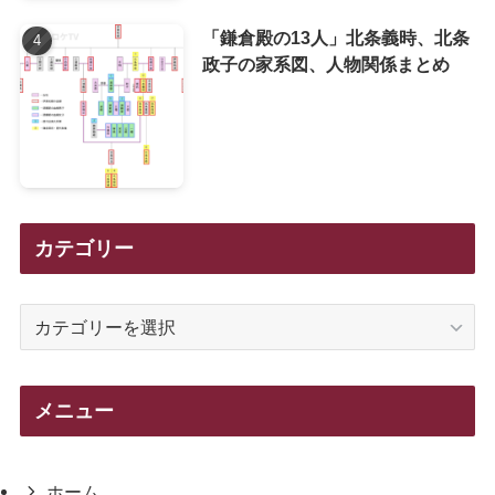
「鎌倉殿の13人」北条義時、北条
政子の家系図、人物関係まとめ
カテゴリー
カ
テ
ゴ
リ
メニュー
ー
ホーム