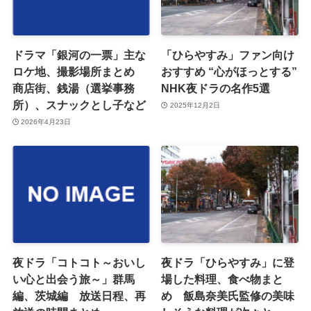
ドラマ「銀河の一票」主な
「ひらやすみ」ファン向け
ロケ地、撮影場所まとめ
おすすめ “心がほっとする”
商店街、銭湯（選挙事務
NHK夜ドラの名作5選
所）、スナックとし子など
2025年12月2日
2026年4月23日
夜ドラ「コトコト～おいし
夜ドラ「ひらやすみ」に登
い心と出会う旅～」群馬
場した料理、食べ物まと
編、茨城編 放送日程、再
め 飯島奈美氏監修の美味