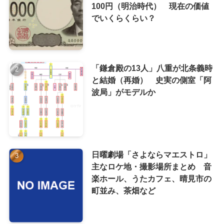
100円（明治時代） 現在の価値
でいくらくらい？
「鎌倉殿の13人」八重が北条義時
と結婚（再婚） 史実の側室「阿
波局」がモデルか
日曜劇場「さよならマエストロ」
主なロケ地・撮影場所まとめ 音
楽ホール、うたカフェ、晴見市の
町並み、茶畑など