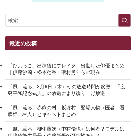
最近の投稿
「ひよっこ」出演後にブレイク、出世した俳優まとめ
｜伊藤沙莉・松本穂香・磯村勇斗らの現在
「風、薫る」8月6日（木）朝の放送時間が変更 「広
島平和記念式典」の放送により繰り上げ放送
「風、薫る」赤痢の村・坂塚村 登場人物（医者、看
病婦、村人）とキャストまとめ
「風、薫る」柳生藤次（中村倫也）は何者？モデルは
内務省衛生局長・後藤新平の可能性あり？