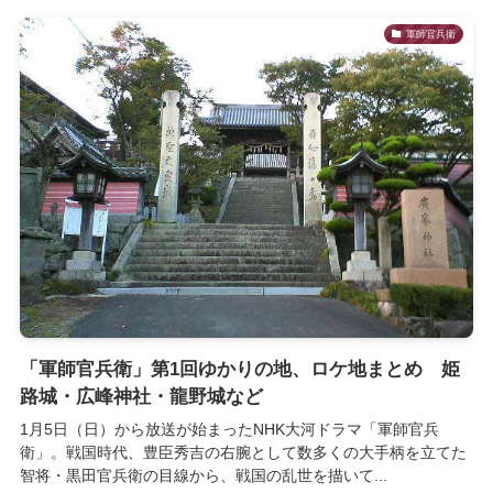
軍師官兵衛
「軍師官兵衛」第1回ゆかりの地、ロケ地まとめ 姫
路城・広峰神社・龍野城など
1月5日（日）から放送が始まったNHK大河ドラマ「軍師官兵
衛」。戦国時代、豊臣秀吉の右腕として数多くの大手柄を立てた
智将・黒田官兵衛の目線から、戦国の乱世を描いて...