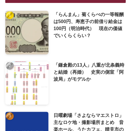
「らんまん」菊くらべの一等報酬
は500円、寿恵子の前借り給金は
100円（明治時代） 現在の価値
でいくらくらい？
「鎌倉殿の13人」八重が北条義時
と結婚（再婚） 史実の側室「阿
波局」がモデルか
日曜劇場「さよならマエストロ」
主なロケ地・撮影場所まとめ 音
楽ホール、うたカフェ、晴見市の