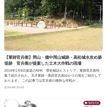
【軍師官兵衛】岡山・備中岡山城跡・高松城水攻め築
堤跡 官兵衛が提案した土木大作戦の現場
2014年1月8日放送のNHK「歴史秘話ヒストリア」軍師官兵衛特
集で紹介された、天才軍師・黒田官兵衛ゆかりの地をご紹介して
おります。 この記事では官兵衛の痛快な作戦が...
2014年1月10日
軍師官兵衛