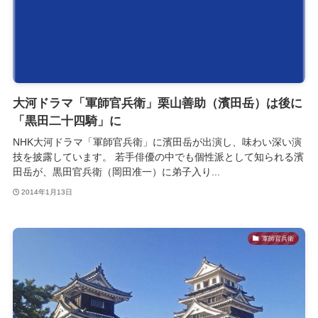
大河ドラマ「軍師官兵衛」栗山善助（濱田岳）は後に
「黒田二十四騎」に
NHK大河ドラマ「軍師官兵衛」に濱田岳が出演し、味わい深い演
技を披露しています。 若手俳優の中でも個性派として知られる濱
田岳が、黒田官兵衛（岡田准一）に弟子入り...
2014年1月13日
軍師官兵衛