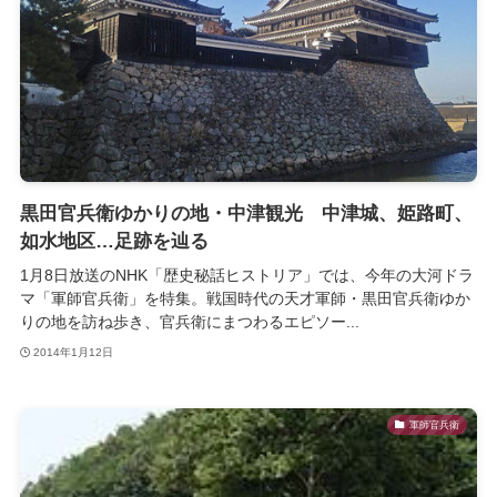
黒田官兵衛ゆかりの地・中津観光 中津城、姫路町、
如水地区…足跡を辿る
1月8日放送のNHK「歴史秘話ヒストリア」では、今年の大河ドラ
マ「軍師官兵衛」を特集。戦国時代の天才軍師・黒田官兵衛ゆか
りの地を訪ね歩き、官兵衛にまつわるエピソー...
2014年1月12日
軍師官兵衛