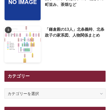
町並み、茶畑など
「鎌倉殿の13人」北条義時、北条
政子の家系図、人物関係まとめ
カテゴリー
カ
テ
ゴ
リ