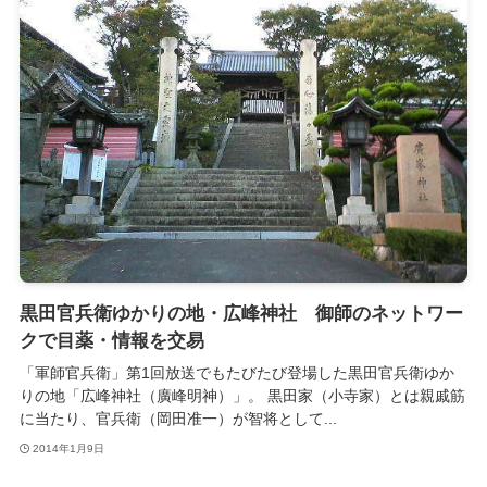
黒田官兵衛ゆかりの地・広峰神社 御師のネットワー
クで目薬・情報を交易
「軍師官兵衛」第1回放送でもたびたび登場した黒田官兵衛ゆか
りの地「広峰神社（廣峰明神）」。 黒田家（小寺家）とは親戚筋
に当たり、官兵衛（岡田准一）が智将として...
2014年1月9日