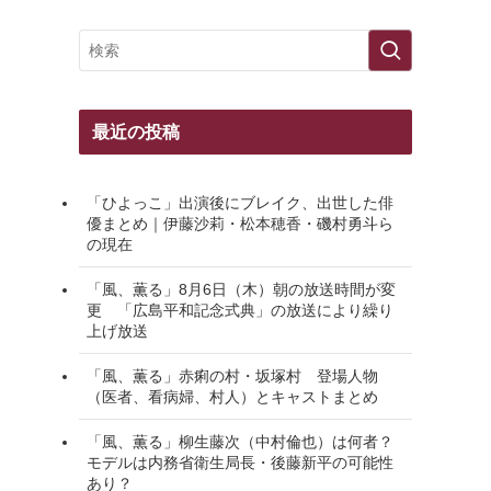
最近の投稿
「ひよっこ」出演後にブレイク、出世した俳
優まとめ｜伊藤沙莉・松本穂香・磯村勇斗ら
の現在
「風、薫る」8月6日（木）朝の放送時間が変
更 「広島平和記念式典」の放送により繰り
上げ放送
「風、薫る」赤痢の村・坂塚村 登場人物
（医者、看病婦、村人）とキャストまとめ
「風、薫る」柳生藤次（中村倫也）は何者？
モデルは内務省衛生局長・後藤新平の可能性
あり？