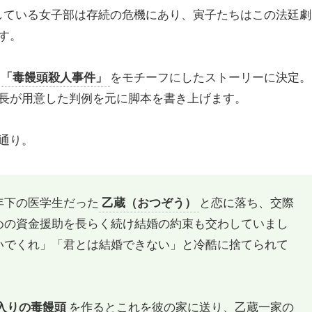
している女子部は存続の危機にあり、寅子たちはこの法廷劇
す。
「毒饅頭殺人事件」
をモチーフにしたストーリーに決定。
長が用意した判例を元に脚本を書き上げます。
通り。
年下の医学生だった
乙蔵（おつぞう）
と恋に落ち、交際
めの資金援助を長らく続け結婚の約束も交わしていまし
いでくれ」「君とは結婚できない」と冷酷に捨てられて
入りの毒饅頭
を作るとこれを彼の家に送り、乙蔵一家の