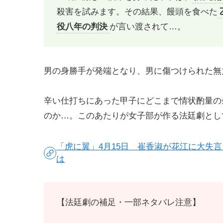
殺害を試みます。その結果、饅頭を食べた
役八年の判決
が言い渡されて…。
男の身勝手が発端となり、男に傷つけられた無
辛い仕打ちにあった甲子にどこまで情状酌量の
のか…。このあたりが女子部が作る法廷劇とし
「虎に翼」4月15日 崔香淑が花江に大失
は
【法廷劇の補足・一部ネタバレ注意】