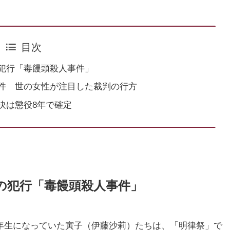
目次
犯行「毒饅頭殺人事件」
件 世の女性が注目した裁判の行方
決は懲役8年で確定
の犯行「毒饅頭殺人事件」
二年生になっていた寅子（伊藤沙莉）たちは、「明律祭」で