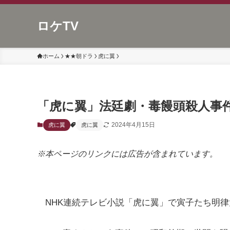
ロケTV
ホーム
★★朝ドラ
虎に翼
「虎に翼」法廷劇・毒饅頭殺人事
2024年4月15日
虎に翼
虎に翼
※本ページのリンクには広告が含まれています。
NHK連続テレビ小説「虎に翼」で寅子たち明