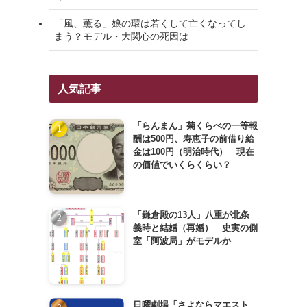
「風、薫る」娘の環は若くして亡くなってし
まう？モデル・大関心の死因は
人気記事
「らんまん」菊くらべの一等報
酬は500円、寿恵子の前借り給
金は100円（明治時代） 現在
の価値でいくらくらい？
「鎌倉殿の13人」八重が北条
義時と結婚（再婚） 史実の側
室「阿波局」がモデルか
日曜劇場「さよならマエスト