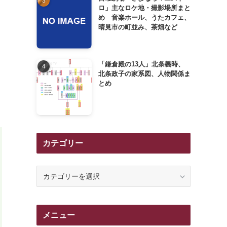
ロ」主なロケ地・撮影場所まと
め 音楽ホール、うたカフェ、
晴見市の町並み、茶畑など
「鎌倉殿の13人」北条義時、
北条政子の家系図、人物関係ま
とめ
カテゴリー
カ
テ
ゴ
リ
メニュー
ー