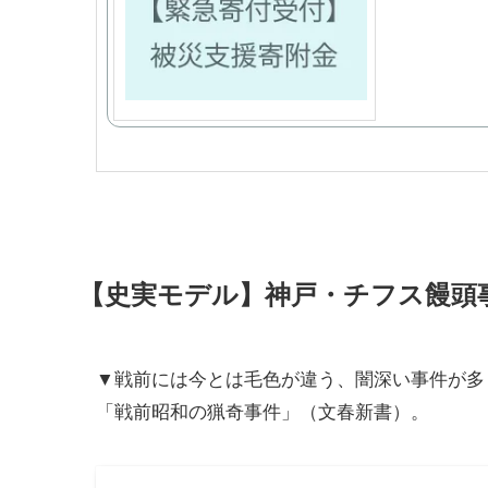
【史実モデル】神戸・チフス饅頭
▼戦前には今とは毛色が違う、闇深い事件が多
「戦前昭和の猟奇事件」（文春新書）。