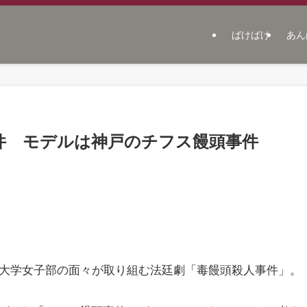
ばけばけ
あん
件 モデルは神戸のチフス饅頭事件
律大学女子部の面々が取り組む法廷劇「毒饅頭殺人事件」。