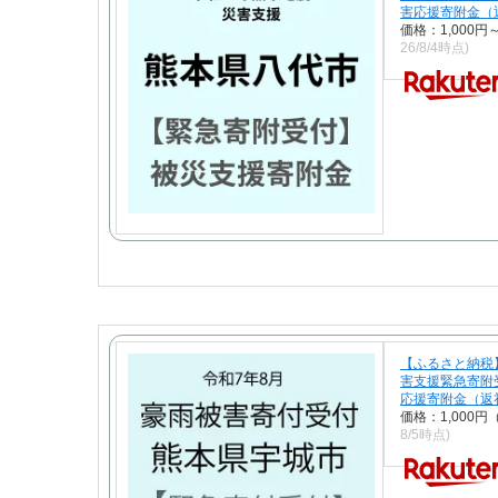
害応援寄附金（
価格：1,000
26/8/4時点)
【ふるさと納税
害支援緊急寄附
応援寄附金（返
価格：1,000
8/5時点)