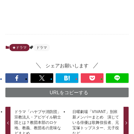
★ドラマ
ドラマ
シェアお願いします
URLをコピーする
ドラマ「ハヤブサ消防団」
日曜劇場「VIVANT」別班
宗教法人・アビゲイル騎士
新メンバーまとめ 演じて
団とは？教団本部のロケ
いる俳優は歌舞伎役者、元
地、教義、教団名の意味な
宝塚トップスター、元子役
どまとめ
など