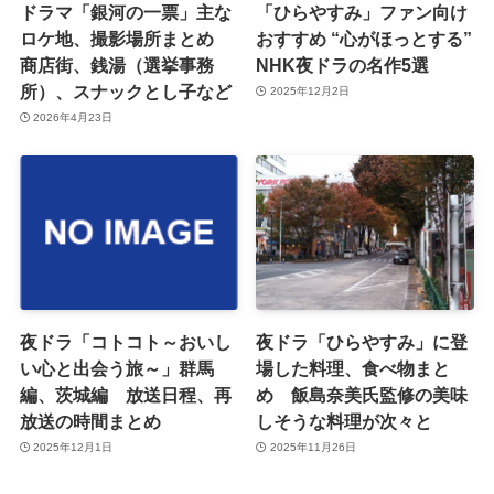
ドラマ「銀河の一票」主な
「ひらやすみ」ファン向け
ロケ地、撮影場所まとめ
おすすめ “心がほっとする”
商店街、銭湯（選挙事務
NHK夜ドラの名作5選
所）、スナックとし子など
2025年12月2日
2026年4月23日
夜ドラ「コトコト～おいし
夜ドラ「ひらやすみ」に登
い心と出会う旅～」群馬
場した料理、食べ物まと
編、茨城編 放送日程、再
め 飯島奈美氏監修の美味
放送の時間まとめ
しそうな料理が次々と
2025年12月1日
2025年11月26日