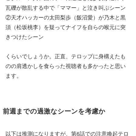
瓦礫が散乱する中で「ママー」と泣き叫ぶシーン
②天才ハッカーの太田梨歩（飯沼愛）が乃木と黒
須（松坂桃李）を疑ってナイフを自らの喉元に突
きつけたシーン
くらいでしょうか。正直、テロップに身構えたも
のの肩透かしを食らった視聴者も多かったと思い
ます。
前週までの過激なシーンを考慮か
以下は推測になりますが、第6話での注意喚起テロ