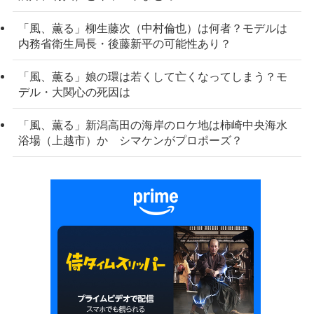
「風、薫る」柳生藤次（中村倫也）は何者？モデルは
内務省衛生局長・後藤新平の可能性あり？
「風、薫る」娘の環は若くして亡くなってしまう？モ
デル・大関心の死因は
「風、薫る」新潟高田の海岸のロケ地は柿崎中央海水
浴場（上越市）か シマケンがプロポーズ？