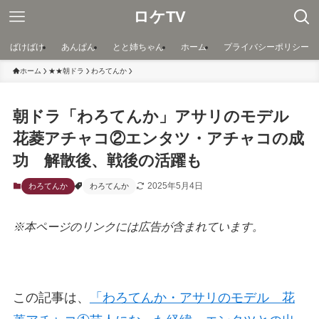
ロケTV
ばけばけ
あんぱん
とと姉ちゃん
ホーム
プライバシーポリシー
ホーム
★★朝ドラ
わろてんか
朝ドラ「わろてんか」アサリのモデル
花菱アチャコ②エンタツ・アチャコの成
功 解散後、戦後の活躍も
2025年5月4日
わろてんか
わろてんか
※本ページのリンクには広告が含まれています。
この記事は、
「わろてんか・アサリのモデル 花