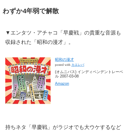
わずか4年弱で解散
▼エンタツ・アチャコ「早慶戦」の貴重な音源も
収録された「昭和の漫才」。
昭和の漫才
posted with
カエレバ
(オムニバス) インディペンデントレーベ
ル 2007-03-08
Amazon
持ちネタ「早慶戦」がラジオでも大ウケするなど