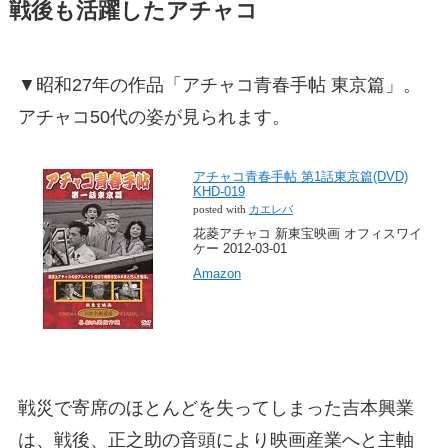
戦後も活躍したアチャコ
▼昭和27年の作品「アチャコ青春手帖 東京篇」。
アチャコ50代の姿が見られます。
アチャコ青春手帖 第1話東京篇(DVD)
KHD-019
posted with
カエレバ
花菱アチャコ 新東宝映画 オフィスワイ
ケー 2012-03-01
Amazon
戦災で寄席のほとんどを失ってしまった吉本興業
は、戦後、正之助の音頭により映画産業へと主軸