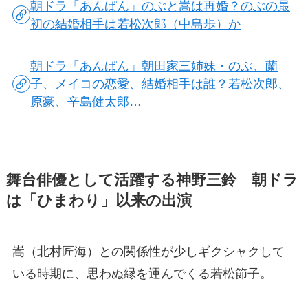
朝ドラ「あんぱん」のぶと嵩は再婚？のぶの最
初の結婚相手は若松次郎（中島歩）か
朝ドラ「あんぱん」朝田家三姉妹・のぶ、蘭
子、メイコの恋愛、結婚相手は誰？若松次郎、
原豪、辛島健太郎…
舞台俳優として活躍する神野三鈴 朝ドラ
は「ひまわり」以来の出演
嵩（北村匠海）との関係性が少しギクシャクして
いる時期に、思わぬ縁を運んでくる若松節子。