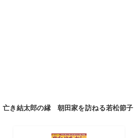
亡き結太郎の縁 朝田家を訪ねる若松節子