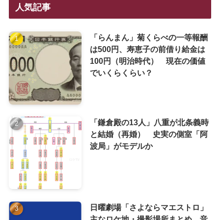
人気記事
「らんまん」菊くらべの一等報酬
は500円、寿恵子の前借り給金は
100円（明治時代） 現在の価値
でいくらくらい？
「鎌倉殿の13人」八重が北条義時
と結婚（再婚） 史実の側室「阿
波局」がモデルか
日曜劇場「さよならマエストロ」
主なロケ地・撮影場所まとめ 音