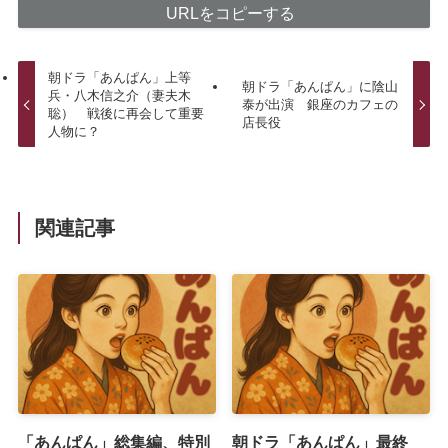
URLをコピーする
朝ドラ「あんぱん」上等
朝ドラ「あんぱん」に陰山
兵・八木信之介（妻夫木
泰が出演 銀座のカフェの
聡） 戦後に再会して重要
店長役
人物に？
関連記事
「あんぱん」総集編、特別
朝ドラ「あんぱん」最終