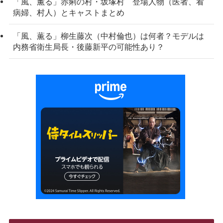
「風、薫る」赤痢の村・坂塚村 登場人物（医者、看
病婦、村人）とキャストまとめ
「風、薫る」柳生藤次（中村倫也）は何者？モデルは
内務省衛生局長・後藤新平の可能性あり？