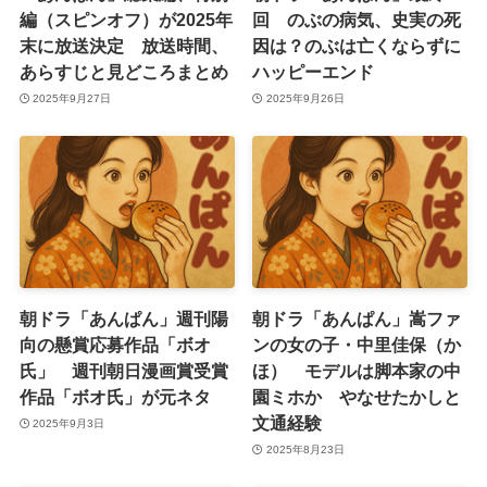
編（スピンオフ）が2025年
回 のぶの病気、史実の死
末に放送決定 放送時間、
因は？のぶは亡くならずに
あらすじと見どころまとめ
ハッピーエンド
2025年9月27日
2025年9月26日
朝ドラ「あんぱん」週刊陽
朝ドラ「あんぱん」嵩ファ
向の懸賞応募作品「ボオ
ンの女の子・中里佳保（か
氏」 週刊朝日漫画賞受賞
ほ） モデルは脚本家の中
作品「ボオ氏」が元ネタ
園ミホか やなせたかしと
文通経験
2025年9月3日
2025年8月23日