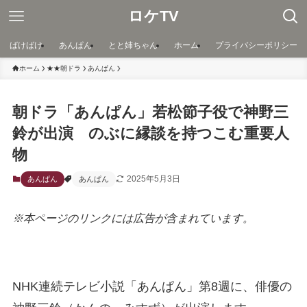
ロケTV
ばけばけ
あんぱん
とと姉ちゃん
ホーム
プライバシーポリシー
ホーム
★★朝ドラ
あんぱん
朝ドラ「あんぱん」若松節子役で神野三
鈴が出演 のぶに縁談を持つこむ重要人
物
2025年5月3日
あんぱん
あんぱん
※本ページのリンクには広告が含まれています。
NHK連続テレビ小説「あんぱん」第8週に、俳優の