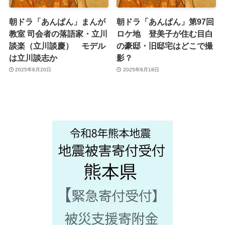
朝ドラ「あんぱん」まんが
朝ドラ「あんぱん」第97回
教室 司会者の落語家・立川
ロケ地 登美子が住む目白
談楽（立川談慶） モデル
の豪邸・旧邸宅はどこで撮
は立川談志か
影？
2025年8月20日
2025年8月18日