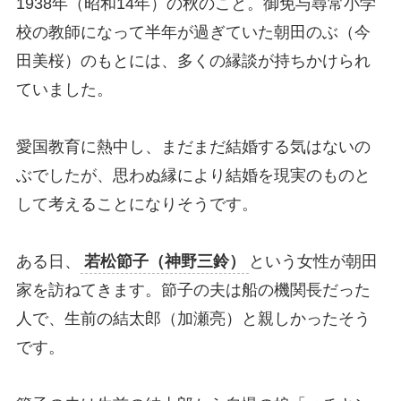
1938年（昭和14年）の秋のこと。御免与尋常小学
校の教師になって半年が過ぎていた朝田のぶ（今
田美桜）のもとには、多くの縁談が持ちかけられ
ていました。
愛国教育に熱中し、まだまだ結婚する気はないの
ぶでしたが、思わぬ縁により結婚を現実のものと
して考えることになりそうです。
ある日、
若松節子（神野三鈴）
という女性が朝田
家を訪ねてきます。節子の夫は船の機関長だった
人で、生前の結太郎（加瀬亮）と親しかったそう
です。