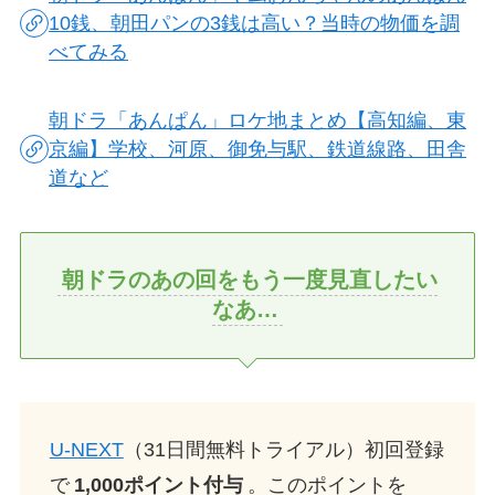
10銭、朝田パンの3銭は高い？当時の物価を調
べてみる
朝ドラ「あんぱん」ロケ地まとめ【高知編、東
京編】学校、河原、御免与駅、鉄道線路、田舎
道など
朝ドラのあの回をもう一度見直したい
なあ…
U-NEXT
（31日間無料トライアル）初回登録
で
1,000ポイント付与
。このポイントを