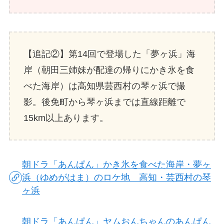
【追記②】第14回で登場した「夢ヶ浜」海
岸（朝田三姉妹が配達の帰りにかき氷を食
べた海岸）は高知県芸西村の琴ヶ浜で撮
影。後免町から琴ヶ浜までは直線距離で
15km以上あります。
朝ドラ「あんぱん」かき氷を食べた海岸・夢ヶ
浜（ゆめがはま）のロケ地 高知・芸西村の琴
ヶ浜
朝ドラ「あんぱん」ヤムおんちゃんのあんぱん