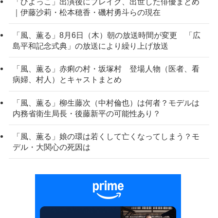
「ひよっこ」出演後にブレイク、出世した俳優まとめ
｜伊藤沙莉・松本穂香・磯村勇斗らの現在
「風、薫る」8月6日（木）朝の放送時間が変更 「広
島平和記念式典」の放送により繰り上げ放送
「風、薫る」赤痢の村・坂塚村 登場人物（医者、看
病婦、村人）とキャストまとめ
「風、薫る」柳生藤次（中村倫也）は何者？モデルは
内務省衛生局長・後藤新平の可能性あり？
「風、薫る」娘の環は若くして亡くなってしまう？モ
デル・大関心の死因は