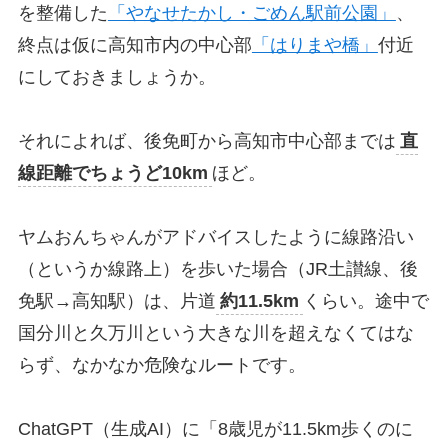
を整備した
「やなせたかし・ごめん駅前公園」
、
終点は仮に高知市内の中心部
「はりまや橋」
付近
にしておきましょうか。
それによれば、後免町から高知市中心部までは
直
線距離でちょうど10km
ほど。
ヤムおんちゃんがアドバイスしたように線路沿い
（というか線路上）を歩いた場合（JR土讃線、後
免駅→高知駅）は、片道
約11.5km
くらい。途中で
国分川と久万川という大きな川を超えなくてはな
らず、なかなか危険なルートです。
ChatGPT（生成AI）に「8歳児が11.5km歩くのに