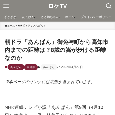
ロケTV
ばけばけ
あんぱん
とと姉ちゃん
ホーム
プライバシーポリシー
ホーム
★★朝ドラ
あんぱん
朝ドラ「あんぱん」御免与町から高知市
内までの距離は？8歳の嵩が歩ける距離
なのか
2025年4月27日
あんぱん
未分類
あんぱん
※本ページのリンクには広告が含まれています。
NHK連続テレビ小説「あんぱん」第9回（4月10