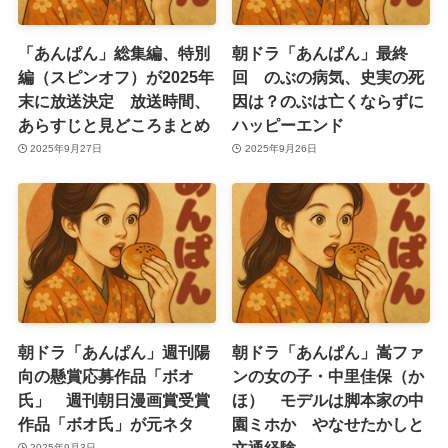
「あんぱん」総集編、特別
朝ドラ「あんぱん」最終
編（スピンオフ）が2025年
回 のぶの病気、史実の死
末に放送決定 放送時間、
因は？のぶは亡くならずに
あらすじと見どころまとめ
ハッピーエンド
2025年9月27日
2025年9月26日
朝ドラ「あんぱん」週刊陽
朝ドラ「あんぱん」嵩ファ
向の懸賞応募作品「ボオ
ンの女の子・中里佳保（か
氏」 週刊朝日漫画賞受賞
ほ） モデルは脚本家の中
作品「ボオ氏」が元ネタ
園ミホか やなせたかしと
文通経験
2025年9月3日