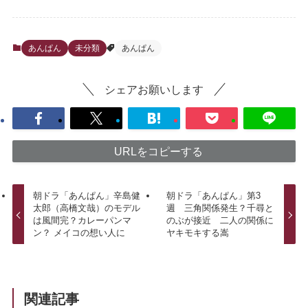
あんぱん
未分類
あんぱん
シェアお願いします
URLをコピーする
朝ドラ「あんぱん」辛島健
朝ドラ「あんぱん」第3
太郎（高橋文哉）のモデル
週 三角関係発生？千尋と
は風間完？カレーパンマ
のぶが接近 二人の関係に
ン？ メイコの想い人に
ヤキモキする嵩
関連記事