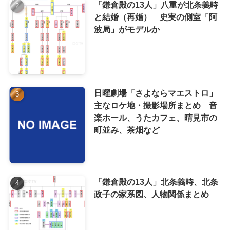
「鎌倉殿の13人」八重が北条義時
と結婚（再婚） 史実の側室「阿
波局」がモデルか
日曜劇場「さよならマエストロ」
主なロケ地・撮影場所まとめ 音
楽ホール、うたカフェ、晴見市の
町並み、茶畑など
「鎌倉殿の13人」北条義時、北条
政子の家系図、人物関係まとめ