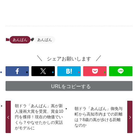
あんぱん
あんぱん
シェアお願いします
URLをコピーする
朝ドラ「あんぱん」嵩が新
朝ドラ「あんぱん」御免与
人漫画大賞を受賞、賞金10
町から高知市内までの距離
円を獲得！現在の物価でい
は？8歳の嵩が歩ける距離
くら？やなせたかしの実話
なのか
がモデルに