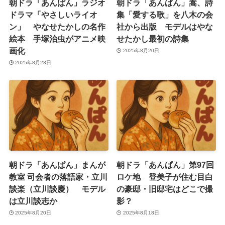
朝ドラ「あんぱん」ラジオ
朝ドラ「あんぱん」嵩、詩
ドラマ「やさしいライオ
集「愛する歌」を八木の会
ン」 やなせたかしの名作
社から出版 モデルはやな
絵本 手塚治虫がアニメ映
せたかし最初の詩集
画化
2025年8月20日
2025年8月23日
朝ドラ「あんぱん」まんが
朝ドラ「あんぱん」第97回
教室 司会者の落語家・立川
ロケ地 登美子が住む目白
談楽（立川談慶） モデル
の豪邸・旧邸宅はどこで撮
は立川談志か
影？
2025年8月20日
2025年8月18日