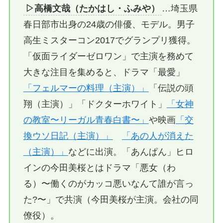
▷高橋文哉（たかはし・ふみや）
…埼玉県
春日部市出身の24歳の俳優、モデル。男子
高生ミスターコン2017でグランプリ獲得。
「仮面ライダーゼロワン」で主演を務めて
大きな注目を集めると、ドラマ「最愛」
「フェルマーの料理（主演）」
「伝説の頭
翔（主演）」「ドクターホワイト」
「女神
の教室〜リーガル青春白書〜」
や映画
「交
換ウソ日記（主演）」
「あの人が消えた
（主演）」
などに出演。「あんぱん」ヒロ
インの今田美桜とはドラマ「悪女（わ
る）〜働くのがカッコ悪いなんて誰が言っ
た?〜」で共演（今田美桜が主演。会社の同
僚役）。