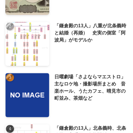
「鎌倉殿の13人」八重が北条義時
と結婚（再婚） 史実の側室「阿
波局」がモデルか
日曜劇場「さよならマエストロ」
主なロケ地・撮影場所まとめ 音
楽ホール、うたカフェ、晴見市の
町並み、茶畑など
「鎌倉殿の13人」北条義時、北条