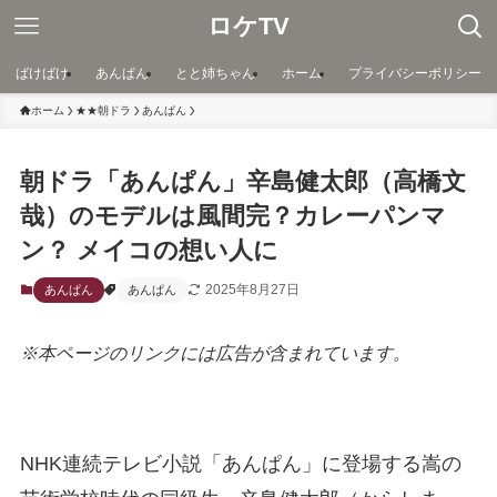
ロケTV
ばけばけ
あんぱん
とと姉ちゃん
ホーム
プライバシーポリシー
ホーム
★★朝ドラ
あんぱん
朝ドラ「あんぱん」辛島健太郎（高橋文
哉）のモデルは風間完？カレーパンマ
ン？ メイコの想い人に
2025年8月27日
あんぱん
あんぱん
※本ページのリンクには広告が含まれています。
NHK連続テレビ小説「あんぱん」に登場する嵩の