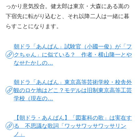
っかり意気投合。健太郎は東京・大森にある嵩の
下宿先に転がり込むと、それ以降二人は一緒に暮
らすことになります。
朝ドラ「あんぱん」試験官（小國一俊）が「フ
クちゃん」に似ている？ 作者・横山隆一とや
なせたかしの…
朝ドラ「あんぱん」東京高等芸術学校・校舎外
観のロケ地はどこ？モデルは旧制東京高等工芸
学校（現在の…
【朝ドラ・あんぱん】「図案科の歌」は実在す
る 不思議な歌詞「ワッサワッサワッサリン
ノ」