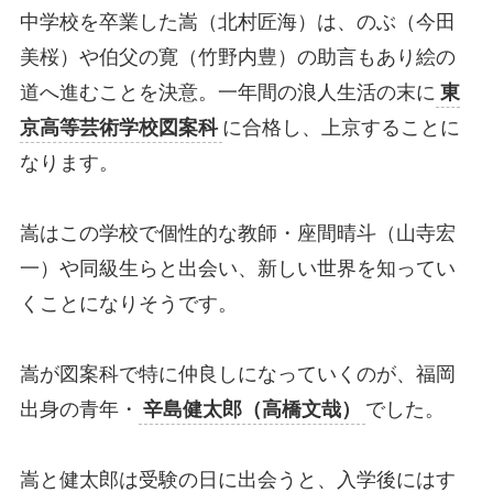
中学校を卒業した嵩（北村匠海）は、のぶ（今田
美桜）や伯父の寛（竹野内豊）の助言もあり絵の
道へ進むことを決意。一年間の浪人生活の末に
東
京高等芸術学校図案科
に合格し、上京することに
なります。
嵩はこの学校で個性的な教師・座間晴斗（山寺宏
一）や同級生らと出会い、新しい世界を知ってい
くことになりそうです。
嵩が図案科で特に仲良しになっていくのが、福岡
出身の青年・
辛島健太郎（高橋文哉）
でした。
嵩と健太郎は受験の日に出会うと、入学後にはす