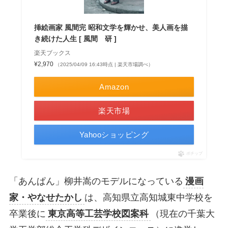
挿絵画家 風間完 昭和文学を輝かせ、美人画を描
き続けた人生 [ 風間 研 ]
楽天ブックス
¥2,970
（2025/04/09 16:43時点 | 楽天市場調べ）
Amazon
楽天市場
Yahooショッピング
ポチップ
「あんぱん」柳井嵩のモデルになっている
漫画
家・やなせたかし
は、高知県立高知城東中学校を
卒業後に
東京高等工芸学校図案科
（現在の千葉大