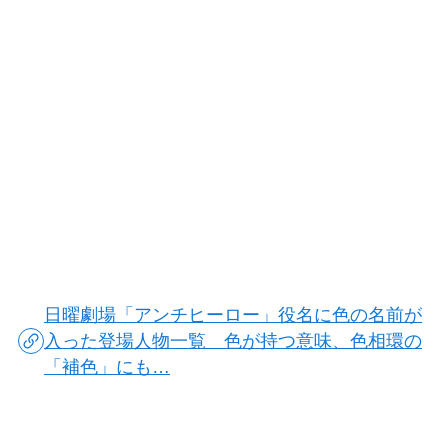
日曜劇場「アンチヒーロー」役名に色の名前が
入った登場人物一覧 色が持つ意味、色相環の
「補色」にも…