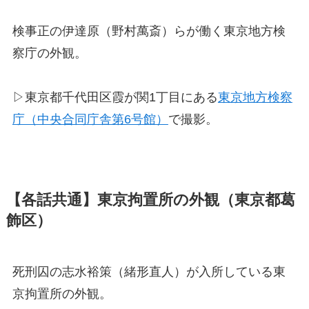
検事正の伊達原（野村萬斎）らが働く東京地方検
察庁の外観。
▷東京都千代田区霞が関1丁目にある
東京地方検察
庁（中央合同庁舎第6号館）
で撮影。
【各話共通】東京拘置所の外観（東京都葛
飾区）
死刑囚の志水裕策（緒形直人）が入所している東
京拘置所の外観。