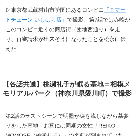
▷東京都武蔵村山市学園にあるコンビニ
「Ｆマー
トチェーン いしはら店」
で撮影。第7話では赤峰が
このコンビニ近くの商店街（団地西通り）を走
り、再審請求が出来そうになったことを松永に伝
えた。
【各話共通】桃瀬礼子が眠る墓地＝相模メ
モリアルパーク（神奈川県愛川町）で撮影
第2話のラストシーンで明墨が涙を流しながら墓参
りをした墓地。お墓には同期の女性「REIKO
MOMOSE（桃瀬礼子）」の名前が刻まれていた。