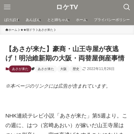
ロケTV
ばけばけ
あんぱん
とと姉ちゃん
ホーム
プライバシーポリシー
ホーム
★★朝ドラ
あさが来た
【あさが来た】豪商・山王寺屋が夜逃
げ！明治維新期の大阪・両替屋倒産事情
2022年11月26日
あさが来た
あさが来た
大阪
歴史
※本ページのリンクには広告が含まれています。
NHK連続テレビ小説「あさが来た」第5週より。こ
の週に、はつ（宮﨑あおい）が嫁いだ山王寺屋は