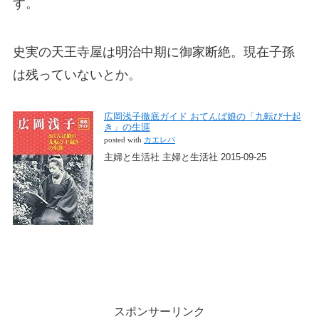
す。
史実の天王寺屋は明治中期に御家断絶。現在子孫
は残っていないとか。
広岡浅子徹底ガイド おてんば娘の「九転び十起
き」の生涯
posted with
カエレバ
主婦と生活社 主婦と生活社 2015-09-25
スポンサーリンク