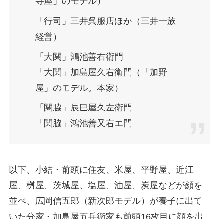
寺屋」のモデル）
「行司」三井呉服店ほか（三井一族
経営）
「大関」鴻池善右衛門
「大関」加島屋久右衛門（「加野
屋」のモデル。本家）
「関脇」辰巳屋久左衛門
「関脇」鴻池善又右エ門
以下、小結・前頭に住友、米屋、平野屋、近江
屋、桝屋、茨城屋、塩屋、油屋、炭屋などが顔を
並べ、広岡信五郎（新次郎モデル）が養子に出て
いた分家・加島屋五兵衛家も前頭16枚目に顔を出