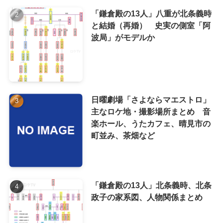
「鎌倉殿の13人」八重が北条義時
と結婚（再婚） 史実の側室「阿
波局」がモデルか
日曜劇場「さよならマエストロ」
主なロケ地・撮影場所まとめ 音
楽ホール、うたカフェ、晴見市の
町並み、茶畑など
「鎌倉殿の13人」北条義時、北条
政子の家系図、人物関係まとめ