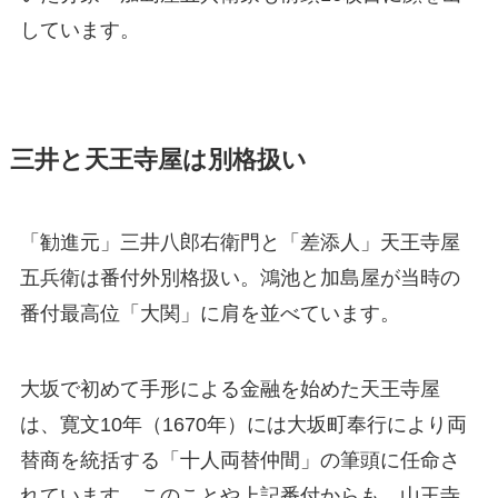
しています。
三井と天王寺屋は別格扱い
「勧進元」三井八郎右衛門と「差添人」天王寺屋
五兵衛は番付外別格扱い。鴻池と加島屋が当時の
番付最高位「大関」に肩を並べています。
大坂で初めて手形による金融を始めた天王寺屋
は、寛文10年（1670年）には大坂町奉行により両
替商を統括する「十人両替仲間」の筆頭に任命さ
れています。このことや上記番付からも、山王寺