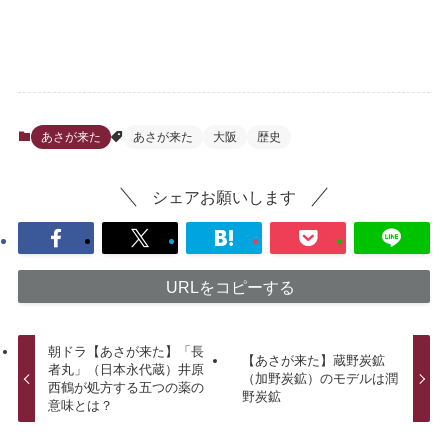
あさが来た
あさが来た
大阪
歴史
シェアお願いします
URLをコピーする
朝ドラ【あさが来た】「長
【あさが来た】蔵野炭鉱
者丸」（日本永代蔵）井原
（加野炭鉱）のモデルは潤
西鶴が処方する五つの薬の
野炭鉱
意味とは？