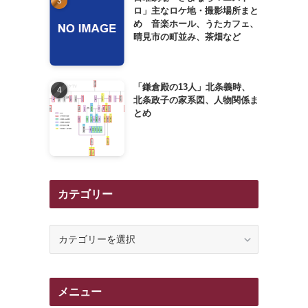
ロ」主なロケ地・撮影場所まと
め 音楽ホール、うたカフェ、
晴見市の町並み、茶畑など
「鎌倉殿の13人」北条義時、
北条政子の家系図、人物関係ま
とめ
る
カテゴリー
カ
テ
ゴ
リ
メニュー
ー