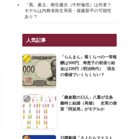
「風、薫る」柳生藤次（中村倫也）は何者？
モデルは内務省衛生局長・後藤新平の可能性
あり？
人気記事
「らんまん」菊くらべの一等報
酬は500円、寿恵子の前借り給
金は100円（明治時代） 現在
の価値でいくらくらい？
「鎌倉殿の13人」八重が北条
義時と結婚（再婚） 史実の側
室「阿波局」がモデルか
日曜劇場「さよならマエスト