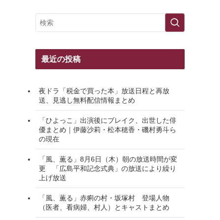
最近の投稿
夜ドラ「税金で買った本」放送日程と再放
送、見逃し無料配信情報まとめ
「ひよっこ」出演後にブレイク、出世した俳
優まとめ｜伊藤沙莉・松本穂香・磯村勇斗ら
の現在
「風、薫る」8月6日（木）朝の放送時間が変
更 「広島平和記念式典」の放送により繰り
上げ放送
「風、薫る」赤痢の村・坂塚村 登場人物
（医者、看病婦、村人）とキャストまとめ