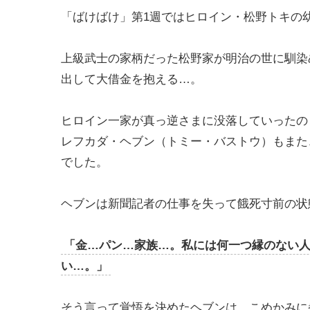
「ばけばけ」第1週ではヒロイン・松野トキの
上級武士の家柄だった松野家が明治の世に馴染
出して大借金を抱える…。
ヒロイン一家が真っ逆さまに没落していったのと
レフカダ・ヘブン（トミー・バストウ）もまた
でした。
ヘブンは新聞記者の仕事を失って餓死寸前の状
「金…パン…家族…。私には何一つ縁のない
い…。」
そう言って覚悟を決めたヘブンは、こめかみに