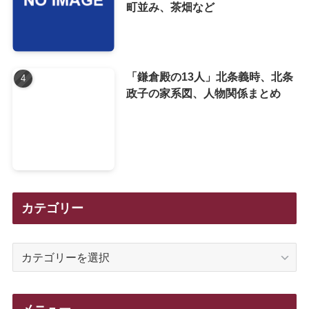
町並み、茶畑など
「鎌倉殿の13人」北条義時、北条
政子の家系図、人物関係まとめ
カテゴリー
カ
テ
ゴ
リ