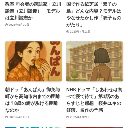
教室 司会者の落語家・立川
国で作る紙芝居「双子の
談楽（立川談慶） モデル
島」どんな内容？モデルは
は立川談志か
やなせたかし作「双子もの
がたり」
2025年8月20日
2025年4月11日
朝ドラ「あんぱん」御免与
NHKドラマ「しあわせは食
町から高知市内までの距離
べて寝て待て」第1話のあ
は？8歳の嵩が歩ける距離
らすじと感想 桜井ユキの
なのか
好演、名作の予感
2025年4月10日
2025年4月2日