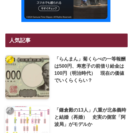
人気記事
「らんまん」菊くらべの一等報酬
は500円、寿恵子の前借り給金は
100円（明治時代） 現在の価値
でいくらくらい？
「鎌倉殿の13人」八重が北条義時
と結婚（再婚） 史実の側室「阿
波局」がモデルか