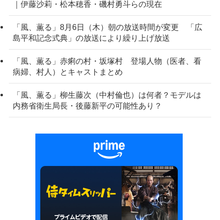
｜伊藤沙莉・松本穂香・磯村勇斗らの現在
「風、薫る」8月6日（木）朝の放送時間が変更 「広
島平和記念式典」の放送により繰り上げ放送
「風、薫る」赤痢の村・坂塚村 登場人物（医者、看
病婦、村人）とキャストまとめ
「風、薫る」柳生藤次（中村倫也）は何者？モデルは
内務省衛生局長・後藤新平の可能性あり？