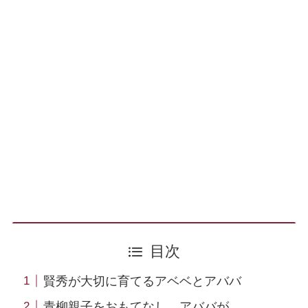
目次
賢秀が大切に育てるアベベとアババ
青柳親子をおもてなし アババが…