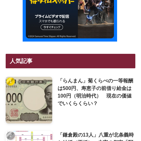
人気記事
「らんまん」菊くらべの一等報酬
は500円、寿恵子の前借り給金は
100円（明治時代） 現在の価値
でいくらくらい？
「鎌倉殿の13人」八重が北条義時