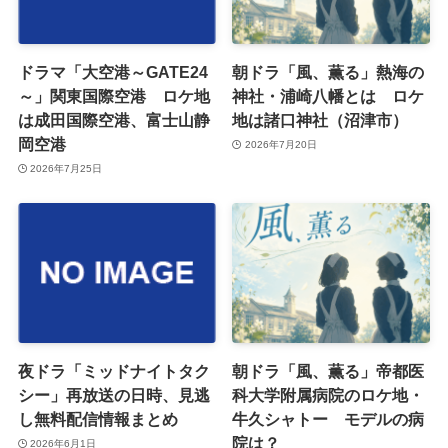
ドラマ「大空港～GATE24
朝ドラ「風、薫る」熱海の
～」関東国際空港 ロケ地
神社・浦崎八幡とは ロケ
は成田国際空港、富士山静
地は諸口神社（沼津市）
岡空港
2026年7月20日
2026年7月25日
夜ドラ「ミッドナイトタク
朝ドラ「風、薫る」帝都医
シー」再放送の日時、見逃
科大学附属病院のロケ地・
し無料配信情報まとめ
牛久シャトー モデルの病
院は？
2026年6月1日