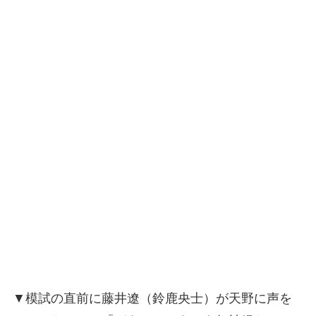
▼模試の直前に藤井遼（鈴鹿央士）が天野に声を