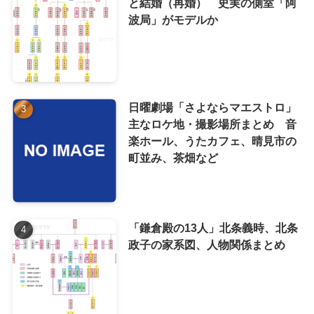
と結婚（再婚） 史実の側室「阿
波局」がモデルか
日曜劇場「さよならマエストロ」
主なロケ地・撮影場所まとめ 音
楽ホール、うたカフェ、晴見市の
町並み、茶畑など
「鎌倉殿の13人」北条義時、北条
政子の家系図、人物関係まとめ