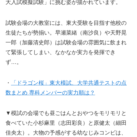
大入試模擬試験」に挑む姿が描かれています。
試験会場の大教室には、東大受験を目指す他校の
生徒たちが勢揃い。早瀬菜緒（南沙良）や天野晃
一郎（加藤清史郎）は試験会場の雰囲気に飲まれ
て緊張してしまい、なかなか実力を発揮でき
ず…。
・
「ドラゴン桜」東大模試、大学共通テストの点
数まとめ 専科メンバーの実力順は？
▼模試の会場でも昼ごはんとおやつをモリモリと
食べていた小杉麻里（志田彩良）と原健太（細田
佳央太）。大物の予感がする幼なじみコンビは、