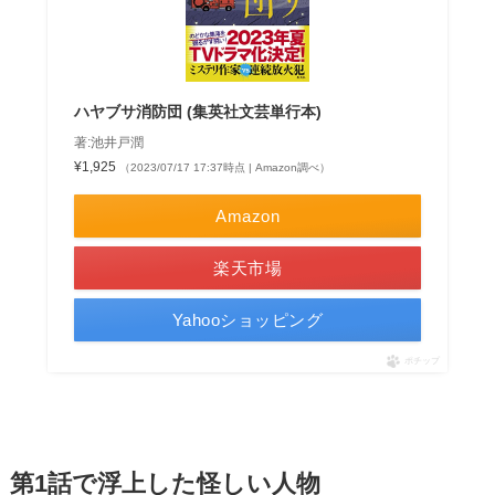
ハヤブサ消防団 (集英社文芸単行本)
著:池井戸潤
¥1,925
（2023/07/17 17:37時点 | Amazon調べ）
Amazon
楽天市場
Yahooショッピング
ポチップ
第1話で浮上した怪しい人物