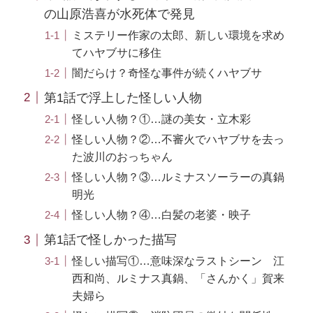
の山原浩喜が水死体で発見
ミステリー作家の太郎、新しい環境を求め
てハヤブサに移住
闇だらけ？奇怪な事件が続くハヤブサ
第1話で浮上した怪しい人物
怪しい人物？①…謎の美女・立木彩
怪しい人物？②…不審火でハヤブサを去っ
た波川のおっちゃん
怪しい人物？③…ルミナスソーラーの真鍋
明光
怪しい人物？④…白髪の老婆・映子
第1話で怪しかった描写
怪しい描写①…意味深なラストシーン 江
西和尚、ルミナス真鍋、「さんかく」賀来
夫婦ら