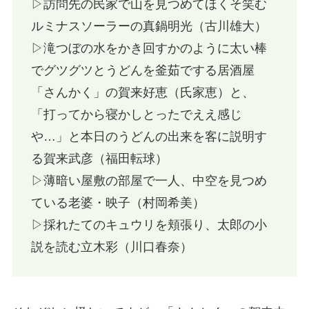
▷訪問先の民家で山を見つめてほくそ笑む
ルミナスソーラーの真鍋明光（古川雄大）
▷滝つぼの水をかき回すかのように太い棒
でグツグツとうどんを釜茹でする居酒屋
「さんかく」の賀来好恵（氏家恵）と、
「打ってから寝かしとったでええ感じ
や…」と本日のうどんの出来を客に説明す
る賀来武彦（福田転球）
▷薄暗い屋敷の部屋で一人、中空を見つめ
ている老婆・映子（村岡希美）
▷採れたてのキュウリを頬張り、太郎の小
説を読む立木彩（川口春奈）