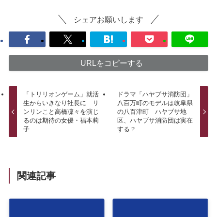
シェアお願いします
URLをコピーする
「トリリオンゲーム」就活
ドラマ「ハヤブサ消防団」
生からいきなり社長に リ
八百万町のモデルは岐阜県
ンリンこと高橋凜々を演じ
の八百津町 ハヤブサ地
るのは期待の女優・福本莉
区、ハヤブサ消防団は実在
子
する？
関連記事