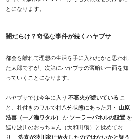
とになります。
闇だらけ？奇怪な事件が続くハヤブサ
都会を離れて理想の生活を手に入れたかと思われ
た太郎ですが、次第にハヤブサの薄暗い一面を知
っていくことになります。
ハヤブサでは今年に入り
不審火が続いている
こ
と、札付きのワルで村八分状態にあった男・
山原
浩喜（一ノ瀬ワタル）
が
ソーラーパネルの設置
を
巡り波川のおっちゃん（大和田獏）と揉めてお
り、
浩喜が波川家に放火したのではないかと疑う