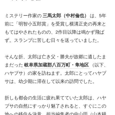
ミステリー作家の
三馬太郎（中村倫也）
は、5年
前に「明智小五郎賞」を受賞し横溝正史の再来と
もてはやされたものの、2作目以降は鳴かず飛ば
ず。スランプに苦しむ日々を送っていました。
そんな折、太郎は亡き父・勝夫が故郷に遺したま
まだった
岐阜県加蔵郡八百万町・隼地区
（以下、
ハヤブサ）の家を訪ねます。太郎にとってハヤブ
サは、幼少期に滞在して以来の訪問でした。
折しも都会の生活に疲れ果てていた太郎は、ハヤ
ブサの自然にすっかり魅了されると、すぐにこの
地への移住を決意。担当編集者の中山田（山本耕