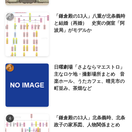
「鎌倉殿の13人」八重が北条義時
と結婚（再婚） 史実の側室「阿
波局」がモデルか
日曜劇場「さよならマエストロ」
主なロケ地・撮影場所まとめ 音
楽ホール、うたカフェ、晴見市の
町並み、茶畑など
「鎌倉殿の13人」北条義時、北条
政子の家系図、人物関係まとめ