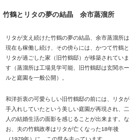
竹鶴とリタの夢の結晶 余市蒸溜所
リタが支え続けた竹鶴の夢の結晶、余市蒸溜所は
現在も稼働し続け、その傍らには、かつて竹鶴と
リタが過ごした家（旧竹鶴邸）が移築されていま
す（蒸溜所は工場見学可能、旧竹鶴邸は玄関ホー
ルと庭園を一般公開）。
和洋折衷の可愛らしい旧竹鶴邸の前には、リタが
手入れしていたという美しい庭園が再現され、二
人の結婚生活の面影を感じることが出来ます。な
お、夫の竹鶴政孝はリタが亡くなった18年後
（1979年）に、この世を去っています。