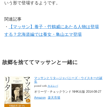
いう形で登場するようです。
関連記事
・
【マッサン】養子・竹鶴威にあたる人物は登場
する？北海道編では養女・亀山エマ登場
故郷を捨ててマッサンと一緒に
マッサンとリタ―ジャパニーズ・ウイスキーの誕
生
posted with
カエレバ
オリーヴ・チェックランド NHK出版 2014-08-27
Amazon
楽天市場