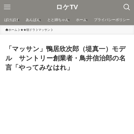
ロケTV
ばけばけ
あんぱん
とと姉ちゃん
ホーム
プライバシーポリシー
ホーム
★★朝ドラ
マッサン
「マッサン」鴨居欣次郎（堤真一）モデ
ル サントリー創業者・鳥井信治郎の名
言「やってみなはれ」