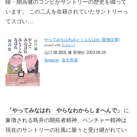
瞳・開高健のコンビがサントリーの歴史を綴って
います。 この二人を在籍されていたサントリーっ
てスゴい…
やってみなはれみとくんなはれ (新潮文庫)
posted with
カエレバ
山口 瞳,開高 健 新潮社 2003-08-28
Amazon
楽天市場
「やってみなはれ やらなわからしまへんで」
に
象徴される鳥井の開拓者精神、ベンチャー精神は
現在のサントリーの社風に脈々と受け継がれてい