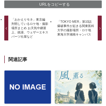
URLをコピーする
「おかえりモネ」東京編
「TOKYO MER」第10話
判明しているロケ地・撮影
爆破事件が起きる関東医科
場所まとめ お天気中継屋
大学の撮影場所・ロケ地
上、銭湯、ウェザーエキス
東海大学湘南キャンパス
パーツ社屋など
関連記事