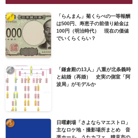
「らんまん」菊くらべの一等報酬
は500円、寿恵子の前借り給金は
100円（明治時代） 現在の価値
でいくらくらい？
「鎌倉殿の13人」八重が北条義時
と結婚（再婚） 史実の側室「阿
波局」がモデルか
日曜劇場「さよならマエストロ」
主なロケ地・撮影場所まとめ 音
楽ホール、うたカフェ、晴見市の