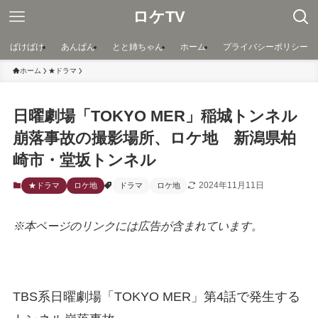
ロケTV
ばけばけ
あんぱん
とと姉ちゃん
ホーム
プライバシーポリシー
ホーム
★ドラマ
日曜劇場「TOKYO MER」稲城トンネル
崩落事故の撮影場所、ロケ地 新潟県柏
崎市・堂坂トンネル
2024年11月11日
★ドラマ
ロケ地
ドラマ
ロケ地
※本ページのリンクには広告が含まれています。
TBS系日曜劇場「TOKYO MER」第4話で発生する