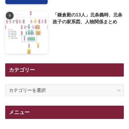
「鎌倉殿の13人」北条義時、北条
政子の家系図、人物関係まとめ
カテゴリー
カ
テ
ゴ
リ
メニュー
ー