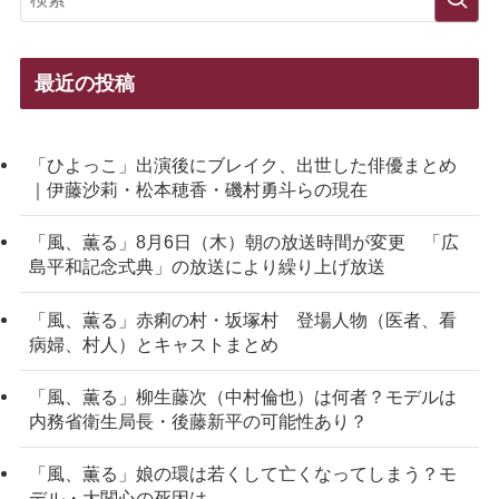
最近の投稿
「ひよっこ」出演後にブレイク、出世した俳優まとめ
｜伊藤沙莉・松本穂香・磯村勇斗らの現在
「風、薫る」8月6日（木）朝の放送時間が変更 「広
島平和記念式典」の放送により繰り上げ放送
「風、薫る」赤痢の村・坂塚村 登場人物（医者、看
病婦、村人）とキャストまとめ
「風、薫る」柳生藤次（中村倫也）は何者？モデルは
内務省衛生局長・後藤新平の可能性あり？
「風、薫る」娘の環は若くして亡くなってしまう？モ
デル・大関心の死因は