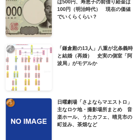
は500円、寿恵子の前借り給金は
100円（明治時代） 現在の価値
でいくらくらい？
「鎌倉殿の13人」八重が北条義時
と結婚（再婚） 史実の側室「阿
波局」がモデルか
日曜劇場「さよならマエストロ」
主なロケ地・撮影場所まとめ 音
楽ホール、うたカフェ、晴見市の
町並み、茶畑など