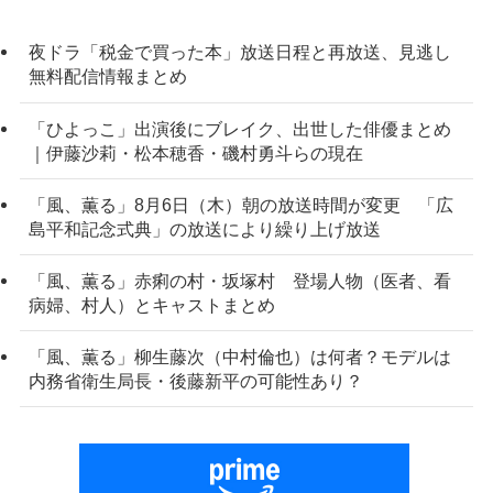
夜ドラ「税金で買った本」放送日程と再放送、見逃し
無料配信情報まとめ
「ひよっこ」出演後にブレイク、出世した俳優まとめ
｜伊藤沙莉・松本穂香・磯村勇斗らの現在
「風、薫る」8月6日（木）朝の放送時間が変更 「広
島平和記念式典」の放送により繰り上げ放送
「風、薫る」赤痢の村・坂塚村 登場人物（医者、看
病婦、村人）とキャストまとめ
「風、薫る」柳生藤次（中村倫也）は何者？モデルは
内務省衛生局長・後藤新平の可能性あり？