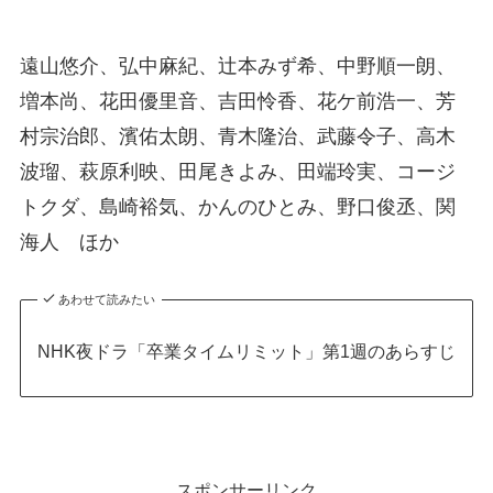
遠山悠介、弘中麻紀、辻本みず希、中野順一朗、
増本尚、花田優里音、吉田怜香、花ケ前浩一、芳
村宗治郎、濱佑太朗、青木隆治、武藤令子、高木
波瑠、萩原利映、田尾きよみ、田端玲実、コージ
トクダ、島崎裕気、かんのひとみ、野口俊丞、関
海人 ほか
あわせて読みたい
NHK夜ドラ「卒業タイムリミット」第1週のあらすじ
スポンサーリンク