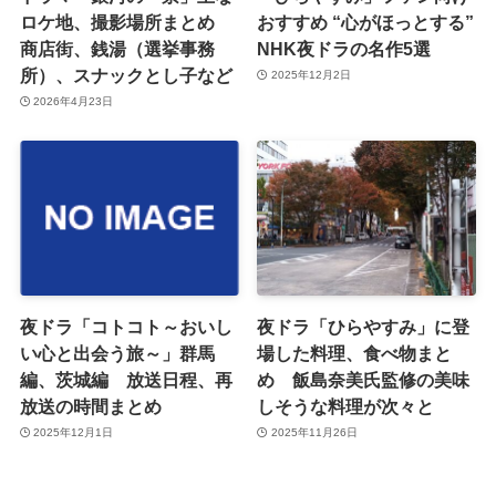
ロケ地、撮影場所まとめ
おすすめ “心がほっとする”
商店街、銭湯（選挙事務
NHK夜ドラの名作5選
所）、スナックとし子など
2025年12月2日
2026年4月23日
夜ドラ「コトコト～おいし
夜ドラ「ひらやすみ」に登
い心と出会う旅～」群馬
場した料理、食べ物まと
編、茨城編 放送日程、再
め 飯島奈美氏監修の美味
放送の時間まとめ
しそうな料理が次々と
2025年12月1日
2025年11月26日