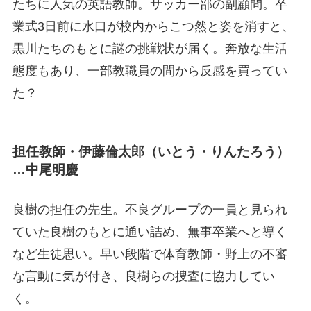
たちに人気の英語教師。サッカー部の副顧問。卒
業式3日前に水口が校内からこつ然と姿を消すと、
黒川たちのもとに謎の挑戦状が届く。奔放な生活
態度もあり、一部教職員の間から反感を買ってい
た？
担任教師・
伊藤倫太郎
（いとう・りんたろう）
…中尾明慶
良樹の担任の先生。不良グループの一員と見られ
ていた良樹のもとに通い詰め、無事卒業へと導く
など生徒思い。早い段階で体育教師・野上の不審
な言動に気が付き、良樹らの捜査に協力してい
く。