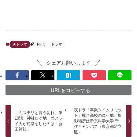
★ドラマ
NHK
ドラマ
シェアお願いします
URLをコピーする
夜ドラ「卒業タイムリミッ
「ミステリと言う勿れ」第
ト」欅台高校のロケ地、撮
10話・神社ロケ地 整とラ
影場所は帝京科学大学 千
イカが初詣をしたのは「新
住キャンパス（東京都足立
田神社」
区）