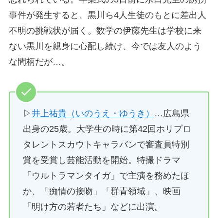
事件が発生すると、黒川ら4人生徒のもとに差出人
不明の挑戦状が届く。数学の伊藤先生は学校に来
ない黒川を親身に心配し続け、今では友人のよう
な間柄だが…。
▷
井上祐貴（いのうえ・ゆうき）
…広島県
出身の25歳。大学生の時に第42回ホリプロ
タレントスカウトキャラバンで審査員特別
賞を受賞し芸能活動を開始。特撮ドラマ
「ウルトラマンタイガ」で主演を務めたほ
か、「痴情の接吻」「群青領域」、映画
「明け方の若者たち」などに出演。