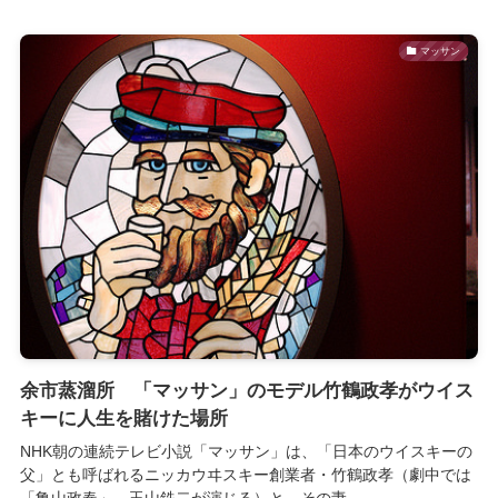
マッサン
余市蒸溜所 「マッサン」のモデル竹鶴政孝がウイス
キーに人生を賭けた場所
NHK朝の連続テレビ小説「マッサン」は、「日本のウイスキーの
父」とも呼ばれるニッカウヰスキー創業者・竹鶴政孝（劇中では
「亀山政春」。玉山鉄二が演じる）と、その妻...