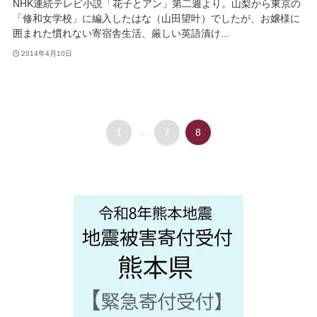
NHK連続テレビ小説「花子とアン」第二週より。山梨から東京の
「修和女学校」に編入したはな（山田望叶）でしたが、お嬢様に
囲まれた慣れない寄宿舎生活、厳しい英語漬け...
2014年4月10日
1
...
7
8