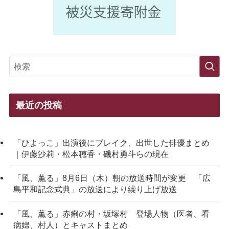
最近の投稿
「ひよっこ」出演後にブレイク、出世した俳優まとめ
｜伊藤沙莉・松本穂香・磯村勇斗らの現在
「風、薫る」8月6日（木）朝の放送時間が変更 「広
島平和記念式典」の放送により繰り上げ放送
「風、薫る」赤痢の村・坂塚村 登場人物（医者、看
病婦、村人）とキャストまとめ