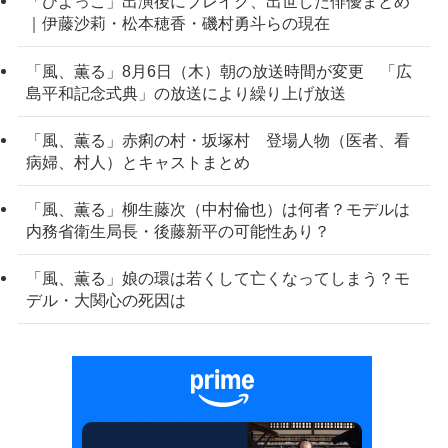
「ひよっこ」出演後にブレイク、出世した俳優まとめ
｜伊藤沙莉・松本穂香・磯村勇斗らの現在
「風、薫る」8月6日（木）朝の放送時間が変更 「広
島平和記念式典」の放送により繰り上げ放送
「風、薫る」赤痢の村・坂塚村 登場人物（医者、看
病婦、村人）とキャストまとめ
「風、薫る」柳生藤次（中村倫也）は何者？モデルは
内務省衛生局長・後藤新平の可能性あり？
「風、薫る」娘の環は若くして亡くなってしまう？モ
デル・大関心の死因は