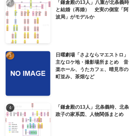
「鎌倉殿の13人」八重が北条義時
と結婚（再婚） 史実の側室「阿
波局」がモデルか
日曜劇場「さよならマエストロ」
主なロケ地・撮影場所まとめ 音
楽ホール、うたカフェ、晴見市の
町並み、茶畑など
「鎌倉殿の13人」北条義時、北条
政子の家系図、人物関係まとめ