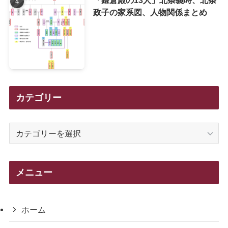
「鎌倉殿の13人」北条義時、北条
政子の家系図、人物関係まとめ
カテゴリー
カ
テ
ゴ
リ
メニュー
ー
ホーム