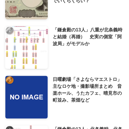
でいくらくらい？
「鎌倉殿の13人」八重が北条義時
と結婚（再婚） 史実の側室「阿
波局」がモデルか
日曜劇場「さよならマエストロ」
主なロケ地・撮影場所まとめ 音
楽ホール、うたカフェ、晴見市の
町並み、茶畑など