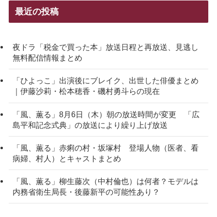
最近の投稿
夜ドラ「税金で買った本」放送日程と再放送、見逃し
無料配信情報まとめ
「ひよっこ」出演後にブレイク、出世した俳優まとめ
｜伊藤沙莉・松本穂香・磯村勇斗らの現在
「風、薫る」8月6日（木）朝の放送時間が変更 「広
島平和記念式典」の放送により繰り上げ放送
「風、薫る」赤痢の村・坂塚村 登場人物（医者、看
病婦、村人）とキャストまとめ
「風、薫る」柳生藤次（中村倫也）は何者？モデルは
内務省衛生局長・後藤新平の可能性あり？