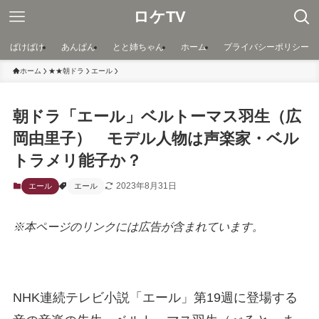
ロケTV
ばけばけ
あんぱん
とと姉ちゃん
ホーム
プライバシーポリシー
ホーム
★★朝ドラ
エール
朝ドラ「エール」ベルトーマス羽生（広
岡由里子） モデル人物は声楽家・ベル
トラメリ能子か？
2023年8月31日
エール
エール
※本ページのリンクには広告が含まれています。
NHK連続テレビ小説「エール」第19週に登場する