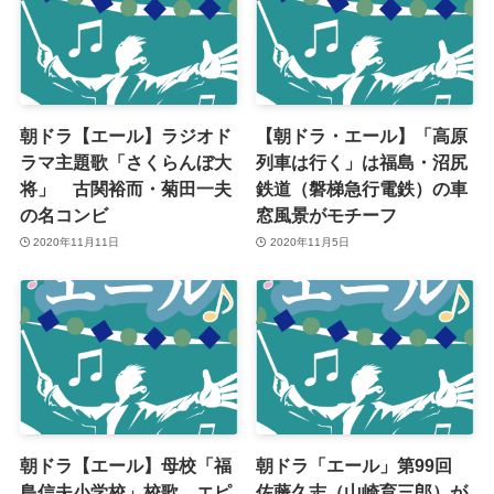
朝ドラ【エール】ラジオド
【朝ドラ・エール】「高原
ラマ主題歌「さくらんぼ大
列車は行く」は福島・沼尻
将」 古関裕而・菊田一夫
鉄道（磐梯急行電鉄）の車
の名コンビ
窓風景がモチーフ
2020年11月11日
2020年11月5日
朝ドラ【エール】母校「福
朝ドラ「エール」第99回
島信夫小学校」校歌 エピ
佐藤久志（山崎育三郎）が