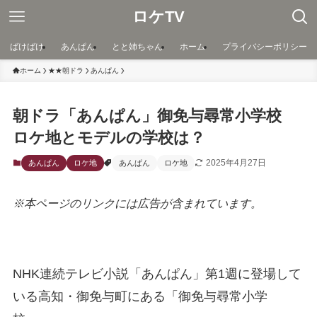
ロケTV
ばけばけ
あんぱん
とと姉ちゃん
ホーム
プライバシーポリシー
ホーム
★★朝ドラ
あんぱん
朝ドラ「あんぱん」御免与尋常小学校
ロケ地とモデルの学校は？
2025年4月27日
あんぱん
ロケ地
あんぱん
ロケ地
※本ページのリンクには広告が含まれています。
NHK連続テレビ小説「あんぱん」第1週に登場して
いる高知・御免与町にある「御免与尋常小学