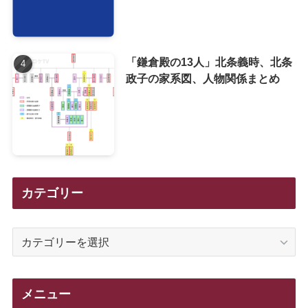
「鎌倉殿の13人」北条義時、北条
政子の家系図、人物関係まとめ
カテゴリー
カ
テ
ゴ
リ
メニュー
ー