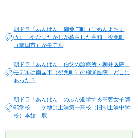
朝ドラ「あんぱん」御免与町（ごめんよちょ
う） やなせたかしが暮らした高知・後免町
（南国市）がモデル
朝ドラ「あんぱん」伯父の診療所・柳井医院
モデルは南国市（後免町）の柳瀬医院 どこに
あった？
朝ドラ「あんぱん」のぶが進学する高智女子師
範学校 ロケ地は土浦第一高校（旧制土浦中学
校）本館、鹿…