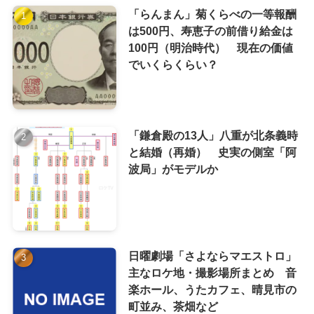
「らんまん」菊くらべの一等報酬
は500円、寿恵子の前借り給金は
100円（明治時代） 現在の価値
でいくらくらい？
「鎌倉殿の13人」八重が北条義時
と結婚（再婚） 史実の側室「阿
波局」がモデルか
日曜劇場「さよならマエストロ」
主なロケ地・撮影場所まとめ 音
楽ホール、うたカフェ、晴見市の
町並み、茶畑など