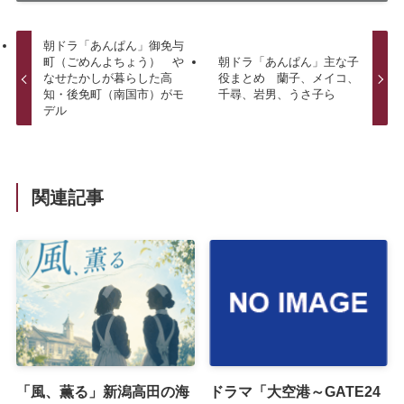
朝ドラ「あんぱん」御免与
町（ごめんよちょう） や
朝ドラ「あんぱん」主な子
なせたかしが暮らした高
役まとめ 蘭子、メイコ、
知・後免町（南国市）がモ
千尋、岩男、うさ子ら
デル
関連記事
「風、薫る」新潟高田の海
ドラマ「大空港～GATE24