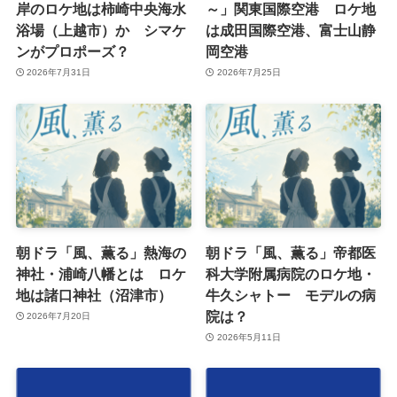
岸のロケ地は柿崎中央海水
～」関東国際空港 ロケ地
浴場（上越市）か シマケ
は成田国際空港、富士山静
ンがプロポーズ？
岡空港
2026年7月31日
2026年7月25日
朝ドラ「風、薫る」熱海の
朝ドラ「風、薫る」帝都医
神社・浦崎八幡とは ロケ
科大学附属病院のロケ地・
地は諸口神社（沼津市）
牛久シャトー モデルの病
院は？
2026年7月20日
2026年5月11日