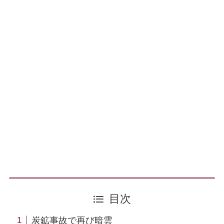
目次
炭鉱事故で再び暗雲