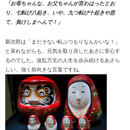
「お母ちゃんな、お父ちゃんが言わはったとお
り、七転び八起き、いや、九つ転び十起きや思
て、負けしまへんで！」
新次郎は「まだそない転ぶつもりなんかいな！」
と呆れながらも、元気を取り戻したあさに安心す
るのでした。波乱万丈の人生を歩み続けるあさら
しい、強く前向きな言葉ですね。