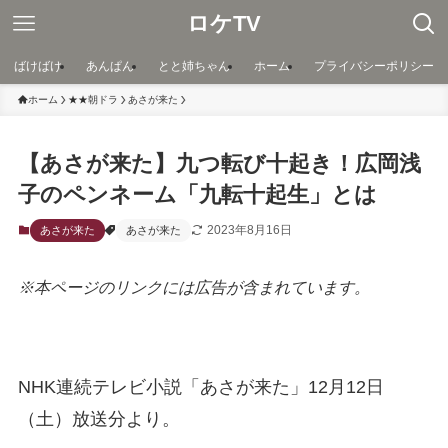
ロケTV
ばけばけ
あんぱん
とと姉ちゃん
ホーム
プライバシーポリシー
ホーム
★★朝ドラ
あさが来た
【あさが来た】九つ転び十起き！広岡浅
子のペンネーム「九転十起生」とは
2023年8月16日
あさが来た
あさが来た
※本ページのリンクには広告が含まれています。
NHK連続テレビ小説「あさが来た」12月12日
（土）放送分より。