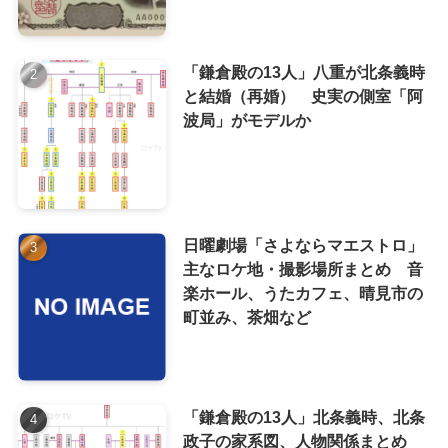
「鎌倉殿の13人」八重が北条義時
と結婚（再婚） 史実の側室「阿
波局」がモデルか
日曜劇場「さよならマエストロ」
主なロケ地・撮影場所まとめ 音
楽ホール、うたカフェ、晴見市の
町並み、茶畑など
「鎌倉殿の13人」北条義時、北条
政子の家系図、人物関係まとめ