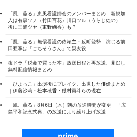
「風、薫る」恵風看護婦会のメンバーまとめ 新規加
入は有森ソノ（竹田百花）川口ツル（うらじぬの）
後に三浦ツヤ（東野絢香）も？
「風、薫る」無償看護の依頼主・反町登勢 演じる前
田亜季は「ごちそうさん」で親友役
夜ドラ「税金で買った本」放送日程と再放送、見逃し
無料配信情報まとめ
「ひよっこ」出演後にブレイク、出世した俳優まとめ
｜伊藤沙莉・松本穂香・磯村勇斗らの現在
「風、薫る」8月6日（木）朝の放送時間が変更 「広
島平和記念式典」の放送により繰り上げ放送