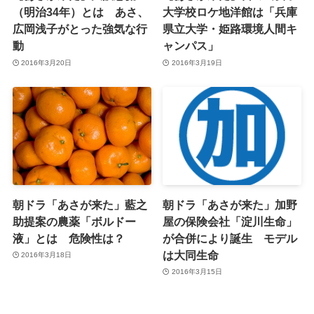
（明治34年）とは あさ、
大学校ロケ地洋館は「兵庫
広岡浅子がとった強気な行
県立大学・姫路環境人間キ
動
ャンパス」
2016年3月20日
2016年3月19日
朝ドラ「あさが来た」藍之
朝ドラ「あさが来た」加野
助提案の農薬「ボルドー
屋の保険会社「淀川生命」
液」とは 危険性は？
が合併により誕生 モデル
は大同生命
2016年3月18日
2016年3月15日