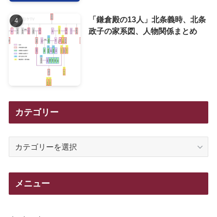
「鎌倉殿の13人」北条義時、北条
政子の家系図、人物関係まとめ
カテゴリー
カ
テ
ゴ
リ
メニュー
ー