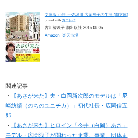
文庫版 小説 土佐堀川 広岡浅子の生涯 (潮文庫)
posted with
カエレバ
古川智映子 潮出版社 2015-09-05
Amazon
楽天市場
関連記事
・
【あさが来た】夫・白岡新次郎のモデルは「尼
崎紡績（のちのユニチカ）」初代社長・広岡信五
郎
・
【あさが来た】ヒロイン「今井（白岡）あさ」
モデル・広岡浅子が関わった企業、事業、団体ま