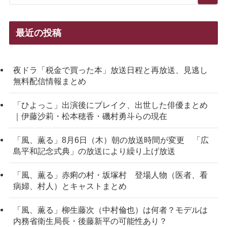
最近の投稿
夜ドラ「税金で買った本」放送日程と再放送、見逃し
無料配信情報まとめ
「ひよっこ」出演後にブレイク、出世した俳優まとめ
｜伊藤沙莉・松本穂香・磯村勇斗らの現在
「風、薫る」8月6日（木）朝の放送時間が変更 「広
島平和記念式典」の放送により繰り上げ放送
「風、薫る」赤痢の村・坂塚村 登場人物（医者、看
病婦、村人）とキャストまとめ
「風、薫る」柳生藤次（中村倫也）は何者？モデルは
内務省衛生局長・後藤新平の可能性あり？