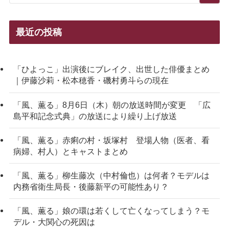
最近の投稿
「ひよっこ」出演後にブレイク、出世した俳優まとめ
｜伊藤沙莉・松本穂香・磯村勇斗らの現在
「風、薫る」8月6日（木）朝の放送時間が変更 「広
島平和記念式典」の放送により繰り上げ放送
「風、薫る」赤痢の村・坂塚村 登場人物（医者、看
病婦、村人）とキャストまとめ
「風、薫る」柳生藤次（中村倫也）は何者？モデルは
内務省衛生局長・後藤新平の可能性あり？
「風、薫る」娘の環は若くして亡くなってしまう？モ
デル・大関心の死因は