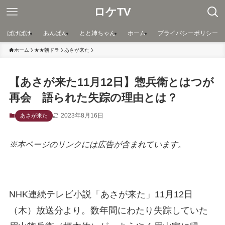
ロケTV
ばけばけ
あんぱん
とと姉ちゃん
ホーム
プライバシーポリシー
ホーム
★★朝ドラ
あさが来た
【あさが来た11月12日】惣兵衛とはつが
再会 語られた失踪の理由とは？
2023年8月16日
あさが来た
※本ページのリンクには広告が含まれています。
NHK連続テレビ小説「あさが来た」11月12日
（木）放送分より。数年間にわたり失踪していた