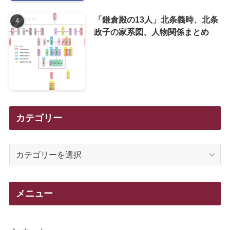
「鎌倉殿の13人」北条義時、北条
政子の家系図、人物関係まとめ
カテゴリー
カ
テ
ゴ
リ
メニュー
ー