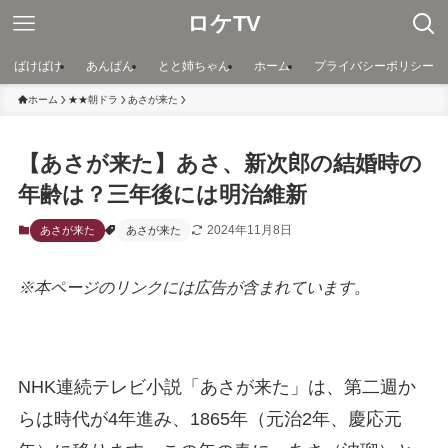
ロケTV
ばけばけ
あんぱん
とと姉ちゃん
ホーム
プライバシーポリシー
ホーム
★★朝ドラ
あさが来た
【あさが来た】あさ、新次郎の結婚時の
年齢は？三年後には明治維新
2024年11月8日
あさが来た
あさが来た
※本ページのリンクには広告が含まれています。
NHK連続テレビ小説「あさが来た」は、第二週か
らは時代が4年進み、1865年（元治2年、慶応元