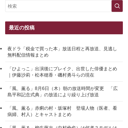
最近の投稿
夜ドラ「税金で買った本」放送日程と再放送、見逃し
無料配信情報まとめ
「ひよっこ」出演後にブレイク、出世した俳優まとめ
｜伊藤沙莉・松本穂香・磯村勇斗らの現在
「風、薫る」8月6日（木）朝の放送時間が変更 「広
島平和記念式典」の放送により繰り上げ放送
「風、薫る」赤痢の村・坂塚村 登場人物（医者、看
病婦、村人）とキャストまとめ
「風、薫る」柳生藤次（中村倫也）は何者？モデルは