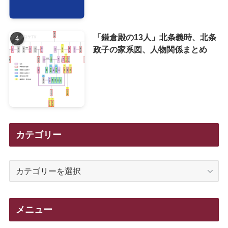
「鎌倉殿の13人」北条義時、北条
政子の家系図、人物関係まとめ
カテゴリー
カ
テ
ゴ
リ
メニュー
ー