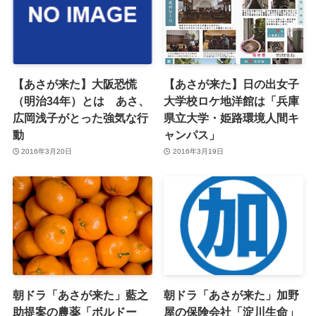
【あさが来た】大阪恐慌
【あさが来た】日の出女子
（明治34年）とは あさ、
大学校ロケ地洋館は「兵庫
広岡浅子がとった強気な行
県立大学・姫路環境人間キ
動
ャンパス」
2016年3月20日
2016年3月19日
朝ドラ「あさが来た」藍之
朝ドラ「あさが来た」加野
助提案の農薬「ボルドー
屋の保険会社「淀川生命」