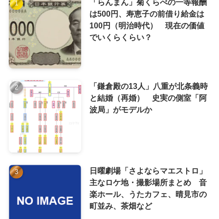
「らんまん」菊くらべの一等報酬
は500円、寿恵子の前借り給金は
100円（明治時代） 現在の価値
でいくらくらい？
「鎌倉殿の13人」八重が北条義時
と結婚（再婚） 史実の側室「阿
波局」がモデルか
日曜劇場「さよならマエストロ」
主なロケ地・撮影場所まとめ 音
楽ホール、うたカフェ、晴見市の
町並み、茶畑など