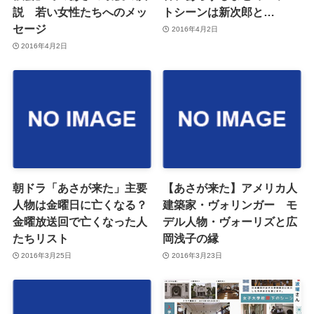
説 若い女性たちへのメッ
トシーンは新次郎と…
セージ
2016年4月2日
2016年4月2日
朝ドラ「あさが来た」主要
【あさが来た】アメリカ人
人物は金曜日に亡くなる？
建築家・ヴォリンガー モ
金曜放送回で亡くなった人
デル人物・ヴォーリズと広
たちリスト
岡浅子の縁
2016年3月25日
2016年3月23日