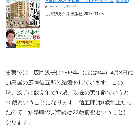
文庫版 小説 土佐堀川 広岡浅子の生涯 (潮文庫)
posted with
カエレバ
古川智映子 潮出版社 2015-09-05
史実では、広岡浅子は1865年（元治2年）4月3日に
加島屋の広岡信五郎と結婚をしています。この
時、浅子は数え年で17歳。現在の実年齢でいうと
15歳ということになります。信五郎は8歳年上だっ
たので、結婚時の実年齢は23歳前後ということに
なります。