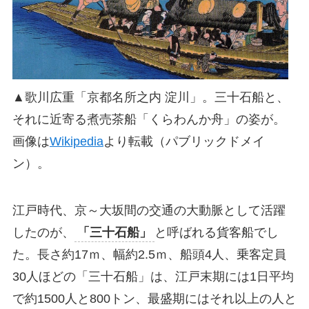
▲歌川広重「京都名所之内 淀川」。三十石船と、
それに近寄る煮売茶船「くらわんか舟」の姿が。
画像は
Wikipedia
より転載（パブリックドメイ
ン）。
江戸時代、京～大坂間の交通の大動脈として活躍
したのが、
「三十石船」
と呼ばれる貨客船でし
た。長さ約17ｍ、幅約2.5ｍ、船頭4人、乗客定員
30人ほどの「三十石船」は、江戸末期には1日平均
で約1500人と800トン、最盛期にはそれ以上の人と