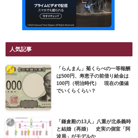
人気記事
「らんまん」菊くらべの一等報酬
は500円、寿恵子の前借り給金は
100円（明治時代） 現在の価値
でいくらくらい？
「鎌倉殿の13人」八重が北条義時
と結婚（再婚） 史実の側室「阿
波局」がモデルか