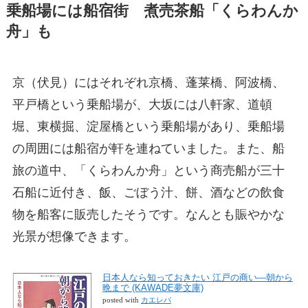
乗船場には船宿街 煮売茶船「くらわんか
舟」も
京（伏見）にはそれぞれ京橋、蓬莱橋、阿波橋、
平戸橋という乗船場が、大坂には八軒家、道頓
堀、東横掘、淀屋橋という乗船場があり、乗船場
の周囲には船宿が軒を連ねていました。また、船
旅の道中、「くらわんか舟」という商売船が三十
石船に近付き、飯、ごぼう汁、餅、酒などの飲食
物を船客に販売したそうです。なんとも賑やかな
光景が想像できます。
日本人なら知っておきたい 江戸の商い―朝から
晩まで (KAWADE夢文庫)
posted with
カエレバ