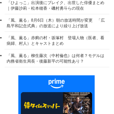
「ひよっこ」出演後にブレイク、出世した俳優まとめ
｜伊藤沙莉・松本穂香・磯村勇斗らの現在
「風、薫る」8月6日（木）朝の放送時間が変更 「広
島平和記念式典」の放送により繰り上げ放送
「風、薫る」赤痢の村・坂塚村 登場人物（医者、看
病婦、村人）とキャストまとめ
「風、薫る」柳生藤次（中村倫也）は何者？モデルは
内務省衛生局長・後藤新平の可能性あり？