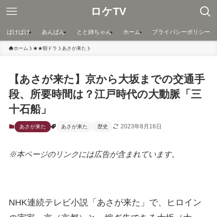
ロケTV
ばけばけ
あんぱん
とと姉ちゃん
ホーム
プライバシーポリシー
ホーム
★★朝ドラ
あさが来た
【あさが来た】京から大坂までの交通手
段、所要時間は？江戸時代の大動脈「三
十石船」
2023年8月16日
あさが来た
あさが来た
歴史
※本ページのリンクには広告が含まれています。
NHK連続テレビ小説「あさが来た」で、ヒロイン