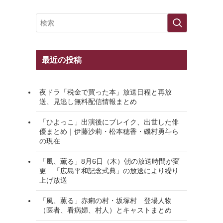
最近の投稿
夜ドラ「税金で買った本」放送日程と再放
送、見逃し無料配信情報まとめ
「ひよっこ」出演後にブレイク、出世した俳
優まとめ｜伊藤沙莉・松本穂香・磯村勇斗ら
の現在
「風、薫る」8月6日（木）朝の放送時間が変
更 「広島平和記念式典」の放送により繰り
上げ放送
「風、薫る」赤痢の村・坂塚村 登場人物
（医者、看病婦、村人）とキャストまとめ