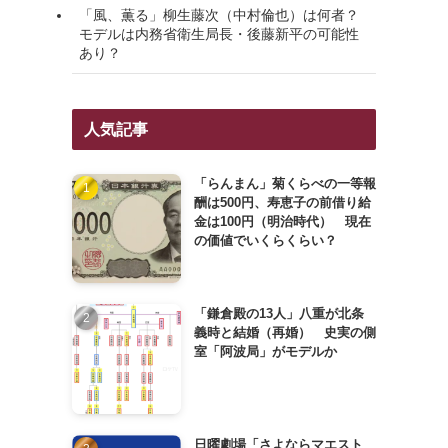
「風、薫る」柳生藤次（中村倫也）は何者？
モデルは内務省衛生局長・後藤新平の可能性
あり？
人気記事
「らんまん」菊くらべの一等報
酬は500円、寿恵子の前借り給
金は100円（明治時代） 現在
の価値でいくらくらい？
「鎌倉殿の13人」八重が北条
義時と結婚（再婚） 史実の側
室「阿波局」がモデルか
日曜劇場「さよならマエスト