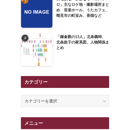
ロ」主なロケ地・撮影場所まと
め 音楽ホール、うたカフェ、
晴見市の町並み、茶畑など
「鎌倉殿の13人」北条義時、
北条政子の家系図、人物関係ま
こ
とめ
カテゴリー
カ
テ
ゴ
リ
メニュー
ー