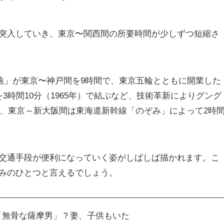
突入していき、東京〜関西間の所要時間が少しずつ短縮さ
「燕」が東京〜神戸間を9時間で、東京五輪とともに開業した
3時間10分（1965年）で結ぶなど、技術革新によりグング
は、東京～新大阪間は東海道新幹線「のぞみ」によって2時
交通手段が便利になっていく姿がしばしば描かれます。こ
みのひとつと言えるでしょう。
「無骨な薩摩男」？妻、子供もいた