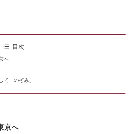
目次
京へ
して「のぞみ」
東京へ