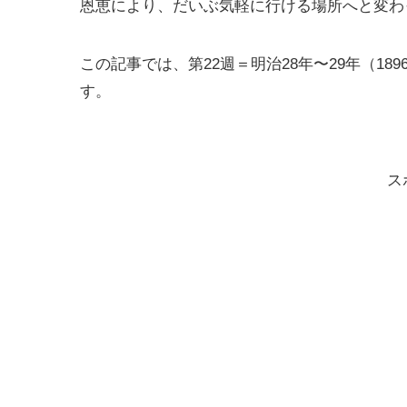
恩恵により、だいぶ気軽に行ける場所へと変わ
この記事では、第22週＝明治28年〜29年（1
す。
ス